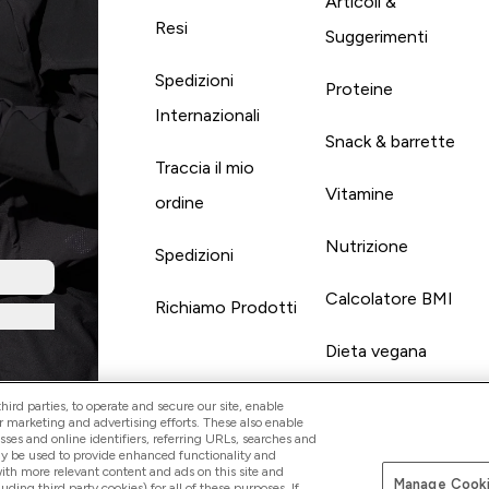
Articoli &
Resi
Suggerimenti
Spedizioni
Proteine
Internazionali
Snack & barrette
Traccia il mio
Vitamine
ordine
Nutrizione
Spedizioni
Calcolatore BMI
Richiamo Prodotti
Dieta vegana
ird parties, to operate and secure our site, enable
r marketing and advertising efforts. These also enable
esses and online identifiers, referring URLs, searches and
ay be used to provide enhanced functionality and
th more relevant content and ads on this site and
Manage Cooki
Paga con
luding third party cookies) for all of these purposes. If