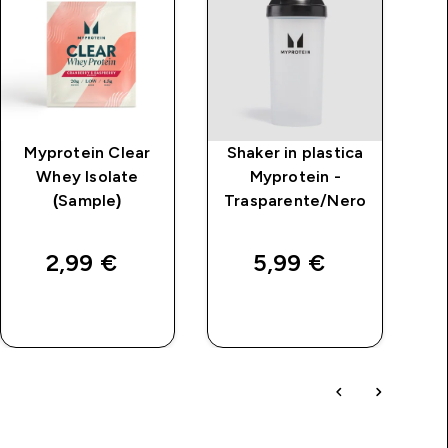
Myprotein Clear
Shaker in plastica
Whey Isolate
Myprotein -
(Sample)
Trasparente/Nero
price
P
2,99 €‎
5,99 €‎
1
ACQUISTO
ACQUISTO
RAPIDO
RAPIDO