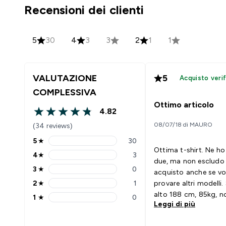
Recensioni dei clienti
5
30
4
3
3
2
1
1
VALUTAZIONE
5
Acquisto verif
COMPLESSIVA
Ottimo articolo
4.82
4.82 out of 5 stars
08/07/18 di MAURO
(34 reviews)
5
★
30
5 stars rating 30 reviews
Ottima t-shirt. Ne ho
4
★
3
4 stars rating 3 reviews
due, ma non escludo 
3
★
0
acquisto anche se vo
3 stars rating 0 reviews
2
★
1
provare altri modelli
2 stars rating 1 reviews
alto 188 cm, 85kg, n
1
★
0
1 stars rating 0 reviews
Leggi di più
muscoloso specie nei 
ma con una L la vestib