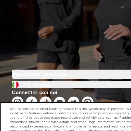
Impostazioni dei cookie
IT |
Cambia
Connettiti con noi
We use cookies and other tracking tools on this site, which may be provided by th
social media features, enhance performance, tailor user experiences, support ou
us and third parties to access and record user and activity data, such as IP addr
interactions, browser and device details, and other usage information, which m
personalized experiences, analyze and improve performance, and reach users wi
2026 The Hut.com Ltd
across third party sites. If you click “Accept All” this site may deploy cookies (inc