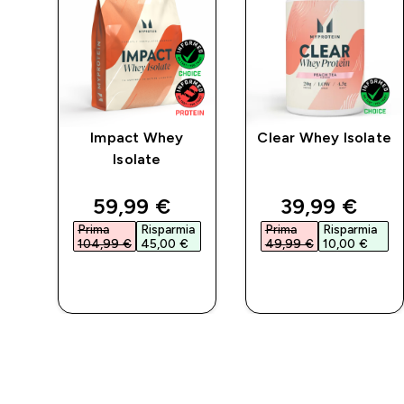
Impact Whey
Clear Whey Isolate
Isolate
d price
discounted price
discounted 
59,99 €‎
39,99 €‎
a
Prima
Risparmia
Prima
Risparmia
104,99 €‎
45,00 €‎
49,99 €‎
10,00 €‎
ACQUISTO
ACQUISTO
RAPIDO
RAPIDO