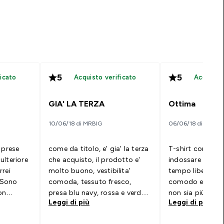
5
5
icato
Acquisto verificato
Acquisto 
GIA' LA TERZA
Ottima
10/06/18 di MRBIG
06/06/18 di Energy
 prese
come da titolo, e' gia' la terza
T-shirt comodis
ulteriore
che acquisto, il prodotto e'
indossare per l’a
rrei
molto buono, vestibilita'
tempo libero. Ma
. Sono
comoda, tessuto fresco,
comodo e resist
on
presa blu navy, rossa e verde
non sia più sfia
Leggi di più
Leggi di più
bicipiti,
bottiglia, sono 1.90 per 85 kg
aderire bene al 
ilità è
e ho preso una L...