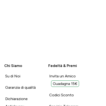
sono alto 180 per 80 kg e ho
preso la taglia M che calza
Non utile (0)
Non utile (0)
Utile (0)
Utile (0)
perfetta, altrimenti la L
Segnala
Segnala
sarebbe stata troppo lunga.
La consiglio.
Chi Siamo
Fedeltà & Premi
Su di Noi
Invita un Amico
Guadagna 15€
Garanzia di qualità
Codici Sconto
Dichiarazione