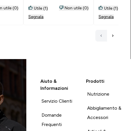
 al punto
orbida in
 utile (0)
Non utile (0)
Utile (1)
Utile (1)
 è bello
Segnala
Segnala
Aiuto &
Prodotti
Informazioni
Nutrizione
Servizio Clienti
Abbigliamento &
Domande
Accessori
Frequenti