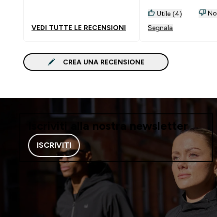
molto buona. Stretta
giusto sul torace e m
Non
Utile (4)
vita. Anche il tessuto
VEDI TUTTE LE RECENSIONI
Segnala
morbido e fresco.
CREA UNA RECENSIONE
Iscriviti alla nostra newsletter
ISCRIVITI