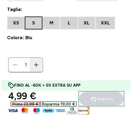
Taglia:
XS
S
M
L
XL
XXL
Colore: Blu
FINO AL -60% + 5% EXTRA SU APP
discounted price
4,99 €‎
Esaurito
Prima 23,99 €‎
Risparmia 19,00 €‎