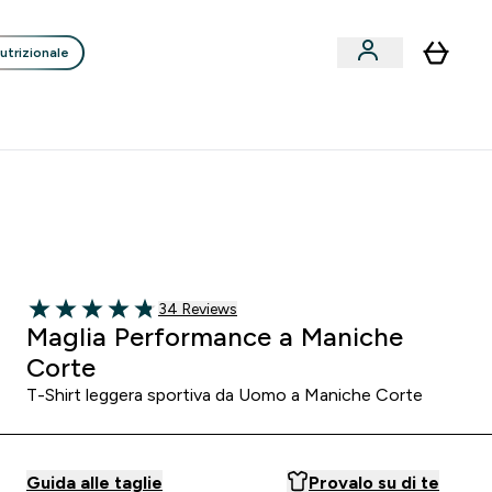
utrizionale
Clienti
Liquidazione
Consigli degli Esperti
nack submenu
i submenu
Enter Consigli de
⌄
p
15€ per ogni Nuovo Amico
0 0
:
1 9
:
1 8
:
4 3
orni
Ore
Minuti
Secondi
34 customer reviews
34 Reviews
4.82 out of 5 stars
Maglia Performance a Maniche
Corte
T-Shirt leggera sportiva da Uomo a Maniche Corte
Guida alle taglie
Provalo su di te