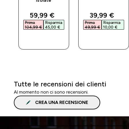
Isolate
d price
discounted price
discounted 
59,99 €‎
39,99 €‎
a
Prima
Risparmia
Prima
Risparmia
104,99 €‎
45,00 €‎
49,99 €‎
10,00 €‎
ACQUISTO
ACQUISTO
RAPIDO
RAPIDO
Tutte le recensioni dei clienti
Al momento non ci sono recensioni.
CREA UNA RECENSIONE