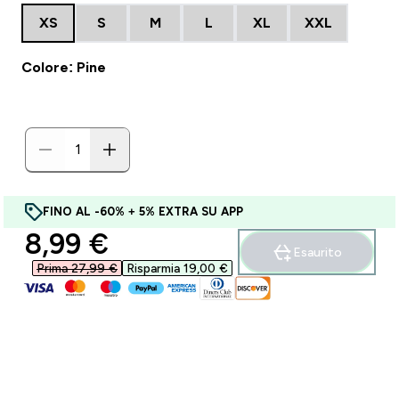
XS
S
M
L
XL
XXL
Colore: Pine
FINO AL -60% + 5% EXTRA SU APP
discounted price
8,99 €‎
Esaurito
Prima 27,99 €‎
Risparmia 19,00 €‎