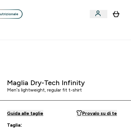
utrizionale
Clienti
Liquidazione
Consigli degli Esperti
nack submenu
i submenu
Enter Consigli de
⌄
p
15€ per ogni Nuovo Amico
:
0 3
:
0 0
:
0 0
Ore
Minuti
Secondi
Maglia Dry-Tech Infinity
Men’s lightweight, regular fit t-shirt
Guida alle taglie
Provalo su di te
Taglia: