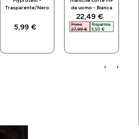
Myprotein -
maniche corte MP
Trasparente/Nero
da uomo - Bianca
price
discounted price
22,49 €‎
Prima
Risparmia
P
5,99 €‎
27,99 €‎
5,50 €‎
1
ACQUISTO
ACQUISTO
RAPIDO
RAPIDO