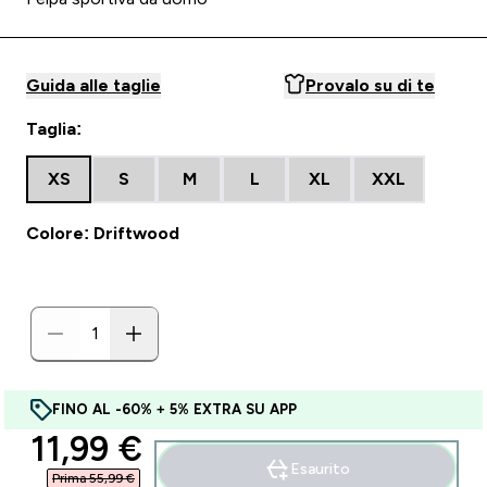
Guida alle taglie
Provalo su di te
Taglia:
XS
S
M
L
XL
XXL
Colore: Driftwood
FINO AL -60% + 5% EXTRA SU APP
discounted price
11,99 €‎
Esaurito
Prima 55,99 €‎