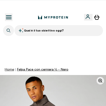
Nuovo Cliente? 15% Extra
Qual è il tuo obiettivo oggi?
⚡ SCIROPPO SENZA ZUCCHERI GRATIS DA 65€ | FINO
AL -60% SU QUASI TUTTO | SCADE TRA
0 0
:
0 5
:
4 4
:
5 0
Giorni
Ore
Minuti
Secondi
Home
Felpa Pace con cerniera ½ - Nero