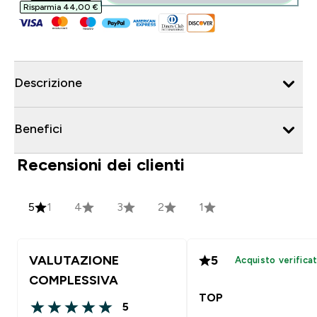
Risparmia 44,00 €‎
Descrizione
Benefici
Recensioni dei clienti
5
1
4
3
2
1
VALUTAZIONE
5
Acquisto verifica
COMPLESSIVA
TOP
5
5 out of 5 stars