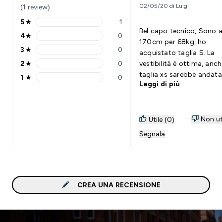
02/05/20 di Luigi
(1 review)
5
★
1
5 stars rating 1 reviews
Bel capo tecnico, Sono a
4
★
0
4 stars rating 0 reviews
170cm per 68kg, ho
3
★
0
acquistato taglia S. La
3 stars rating 0 reviews
2
★
0
vestibilità è ottima, anc
2 stars rating 0 reviews
taglia xs sarebbe andata
1
★
0
1 stars rating 0 reviews
Leggi di più
Il pullover presenta cap
ripiegabile attorno al col
tasche molto capienti, di
laterali e 1 centrale. Il ma
Non ut
Utile (0)
è top.
Segnala
CREA UNA RECENSIONE