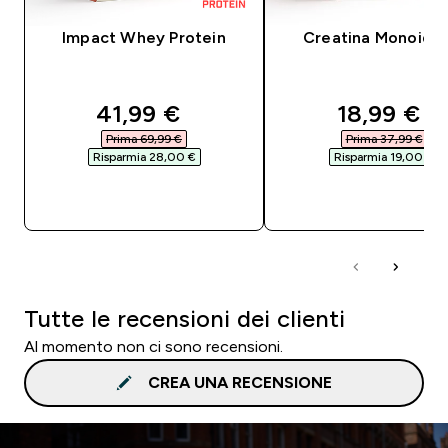
Impact Whey Protein
Creatina Monoidra
discounted price
discounte
41,99 €‎
18,99 €‎
Prima 69,99 €‎
Prima 37,99 €‎
Risparmia 28,00 €‎
Risparmia 19,00 €‎
ACQUISTO RAPIDO
ACQUISTO RAPI
Tutte le recensioni dei clienti
Al momento non ci sono recensioni.
CREA UNA RECENSIONE