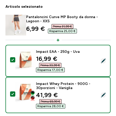
Articolo selezionato
Pantaloncini Curve MP Booty da donna -
Lagoon - XXS
Prima 31,99 €‎
discounted price
6,99 €‎
Risparmia 25,00 €‎
Impact EAA - 250g - Uva
discounted price
16,99 €‎
Seleziona questo prodotto - Impact EAA - 250g - Uv
Prima 33,99 €‎
Risparmia 17,00 €‎
Impact Whey Protein - 900G -
30porzioni - Vaniglia
discounted price
41,99 €‎
Seleziona questo prodotto - Impact Whey Protein - 90
Prima 69,99 €‎
Risparmia 28,00 €‎