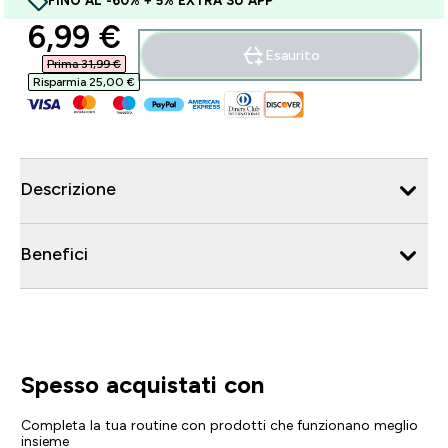
FINO AL -60% + 5% EXTRA SU APP
discounted price
6,99 €‎
Esaurito
Prima 31,99 €‎
Risparmia 25,00 €‎
Descrizione
Benefici
Spesso acquistati con
Completa la tua routine con prodotti che funzionano meglio
insieme