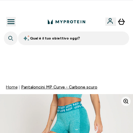
Nuovo Cliente? 15% Extra
Qual è il tuo obiettivo oggi?
60% DI SCONTO SULLA LINEA DI ASHWAGANDHA |
SCADE TRA
0 0
:
0 1
:
4 2
:
1 8
Giorni
Ore
Minuti
Secondi
Home
Pantaloncini MP Curve - Carbone scuro