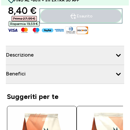
FINO AL -60% + 5% EXTRA SU APP
discounted price
8,40 €‎
Esaurito
Prima 27,99 €‎
Risparmia 19,59 €‎
Descrizione
Benefici
Suggeriti per te