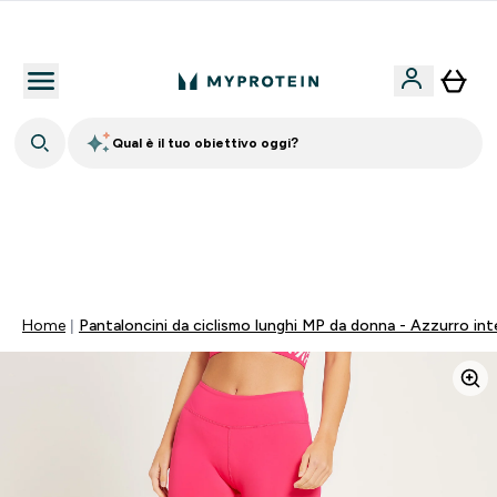
Nuovo Cliente? 15% Extra
Qual è il tuo obiettivo oggi?
15% EXTRA SULLA NUOVA COLLEZIONE DI
ABBIGLIAMENTO | SCADE TRA
0 0
:
1 1
:
5 0
:
0 0
Giorni
Ore
Minuti
Secondi
Home
Pantaloncini da ciclismo lunghi MP da donna - Azzurro in