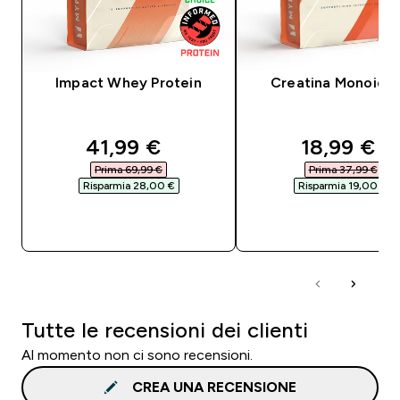
Impact Whey Protein
Creatina Monoidra
discounted price
discounte
41,99 €‎
18,99 €‎
Prima 69,99 €‎
Prima 37,99 €‎
Risparmia 28,00 €‎
Risparmia 19,00 €‎
ACQUISTO RAPIDO
ACQUISTO RAPI
Tutte le recensioni dei clienti
Al momento non ci sono recensioni.
CREA UNA RECENSIONE