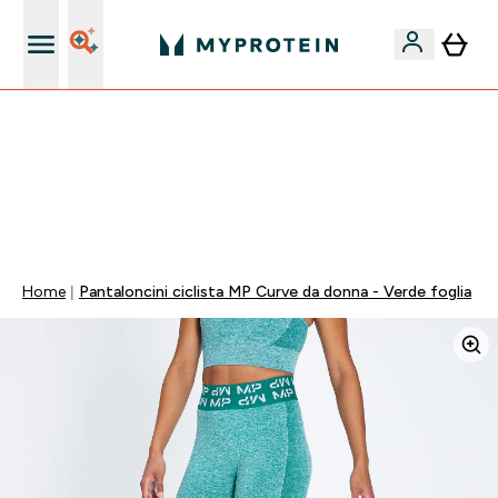
Nuovo Cliente? 15% Extra
60% DI SCONTO SULLA LINEA DI ASHWAGANDHA |
SCADE TRA
0 0
:
0 0
:
2 7
:
5 4
Giorni
Ore
Minuti
Secondi
Home
Pantaloncini ciclista MP Curve da donna - Verde foglia