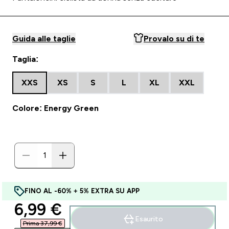
Guida alle taglie
Provalo su di te
Taglia:
XXS
XS
S
L
XL
XXL
Colore: Energy Green
FINO AL -60% + 5% EXTRA SU APP
discounted price
6,99 €‎
Esaurito
Prima 37,99 €‎