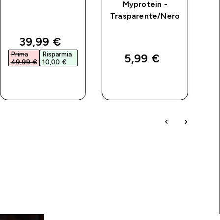
Myprotein -
Trasparente/Nero
price
discounted price
39,99 €‎
Prima
Risparmia
P
5,99 €‎
49,99 €‎
10,00 €‎
1
ACQUISTO
ACQUISTO
RAPIDO
RAPIDO