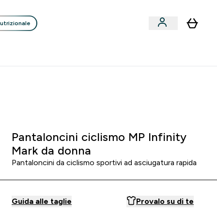
utrizionale
Clienti
Liquidazione
Consigli degli Esperti
nack submenu
i submenu
Enter Consigli de
⌄
p
15€ per ogni Nuovo Amico
0 0
:
2 0
:
3 9
:
0 5
orni
Ore
Minuti
Secondi
Pantaloncini ciclismo MP Infinity
Mark da donna
Pantaloncini da ciclismo sportivi ad asciugatura rapida
Guida alle taglie
Provalo su di te