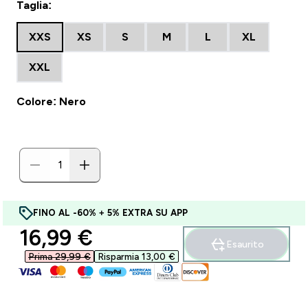
Taglia:
XXS
XS
S
M
L
XL
XXL
Colore: Nero
FINO AL -60% + 5% EXTRA SU APP
discounted price
16,99 €‎
Esaurito
Prima 29,99 €‎
Risparmia 13,00 €‎