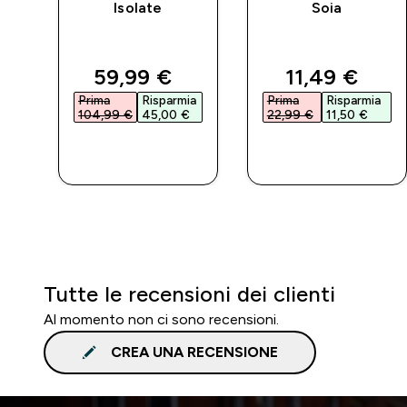
Isolate
Soia
d price
discounted price
discounted 
59,99 €‎
11,49 €‎
a
Prima
Risparmia
Prima
Risparmia
104,99 €‎
45,00 €‎
22,99 €‎
11,50 €‎
ACQUISTO
ACQUISTO
RAPIDO
RAPIDO
Tutte le recensioni dei clienti
Al momento non ci sono recensioni.
CREA UNA RECENSIONE