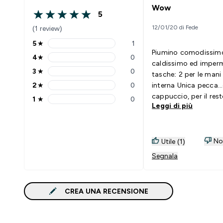
Wow
5
5 out of 5 stars
12/01/20 di Fede
(1 review)
5
★
1
5 stars rating 1 reviews
Piumino comodissim
4
★
0
4 stars rating 0 reviews
caldissimo ed imperm
3
★
0
tasche: 2 per le mani
3 stars rating 0 reviews
2
★
0
interna Unica pecca..
2 stars rating 0 reviews
cappuccio, per il resto
1
★
0
1 stars rating 0 reviews
Leggi di più
da dire, se non che è
fantastico!
Non
Utile (1)
Segnala
CREA UNA RECENSIONE