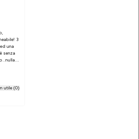
o,
eabile! 3
 ed una
.è senza
...nulla
 utile (0)