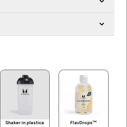
Shaker in plastica
FlavDrops™
B