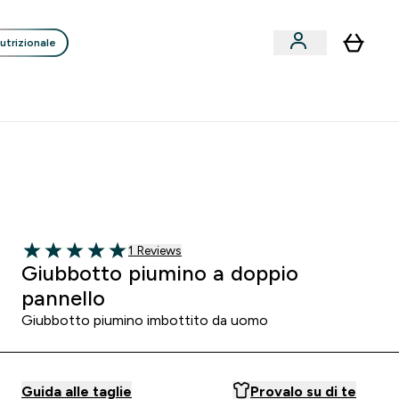
utrizionale
Clienti
Liquidazione
Consigli degli Esperti
nack submenu
i submenu
Enter Consigli de
⌄
p
15€ per ogni Nuovo Amico
 3
:
4 6
:
4 5
re
Minuti
Secondi
1 customer reviews
1 Reviews
5 out of 5 stars
Giubbotto piumino a doppio
pannello
Giubbotto piumino imbottito da uomo
Guida alle taglie
Provalo su di te