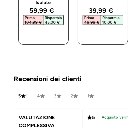
Isolate
d price
discounted price
discounted 
59,99 €‎
39,99 €‎
a
Prima
Risparmia
Prima
Risparmia
104,99 €‎
45,00 €‎
49,99 €‎
10,00 €‎
ACQUISTO
ACQUISTO
RAPIDO
RAPIDO
Recensioni dei clienti
5
1
4
3
2
1
VALUTAZIONE
5
Acquisto verif
COMPLESSIVA