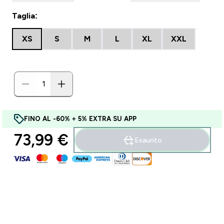
Taglia:
XS
S
M
L
XL
XXL
FINO AL -60% + 5% EXTRA SU APP
73,99 €‎
Esaurito