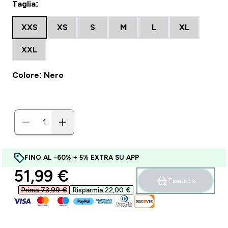
Taglia:
XXS
XS
S
M
L
XL
XXL
Colore: Nero
FINO AL -60% + 5% EXTRA SU APP
discounted price
51,99 €‎
Esaurito
Prima 73,99 €‎
Risparmia 22,00 €‎