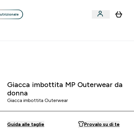
utrizionale
Clienti
Liquidazione
Consigli degli Esperti
nack submenu
i submenu
Enter Consigli de
⌄
p
15€ per ogni Nuovo Amico
:
2 3
:
3 7
:
3 8
Ore
Minuti
Secondi
Giacca imbottita MP Outerwear da
donna
Giacca imbottita Outerwear
Guida alle taglie
Provalo su di te