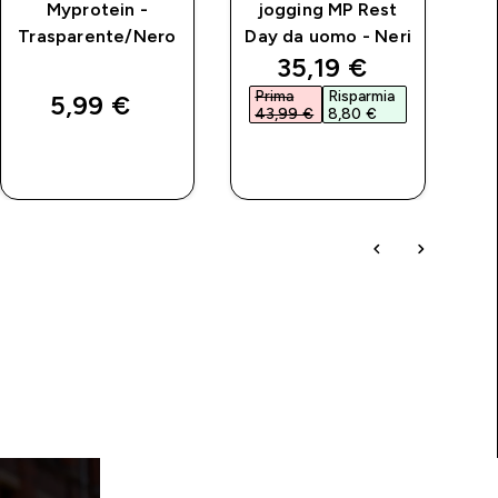
Myprotein -
jogging MP Rest
Trasparente/Nero
Day da uomo - Neri
price
discounted price
35,19 €‎
Prima
Risparmia
P
5,99 €‎
43,99 €‎
8,80 €‎
1
ACQUISTO
ACQUISTO
RAPIDO
RAPIDO