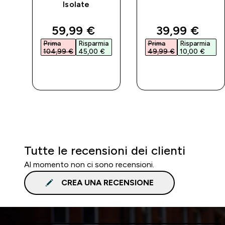
Isolate
d price
discounted price
discounted 
59,99 €‎
39,99 €‎
a
Prima
Risparmia
Prima
Risparmia
104,99 €‎
45,00 €‎
49,99 €‎
10,00 €‎
ACQUISTO
ACQUISTO
RAPIDO
RAPIDO
Tutte le recensioni dei clienti
Al momento non ci sono recensioni.
CREA UNA RECENSIONE