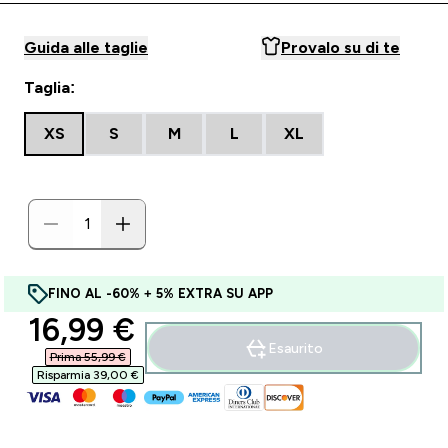
Guida alle taglie
Provalo su di te
Taglia:
XS
S
M
L
XL
FINO AL -60% + 5% EXTRA SU APP
discounted price
16,99 €‎
Esaurito
Prima 55,99 €‎
Risparmia 39,00 €‎