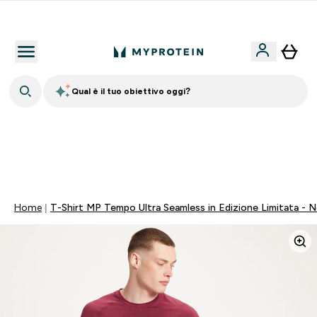
Nuovo Cliente? 15% Extra
Qual è il tuo obiettivo oggi?
15% EXTRA SULLA NUOVA COLLEZIONE DI
ABBIGLIAMENTO | SCADE TRA
0 0
:
0 5
:
3 7
:
4 8
Giorni
Ore
Minuti
Secondi
Home
T-Shirt MP Tempo Ultra Seamless in Edizione Limitata - 