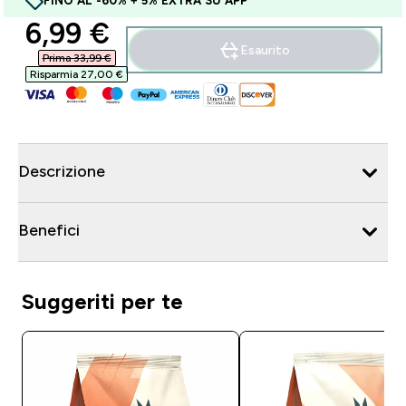
FINO AL -60% + 5% EXTRA SU APP
discounted price
6,99 €‎
Esaurito
Prima 33,99 €‎
Risparmia 27,00 €‎
Descrizione
Benefici
Suggeriti per te