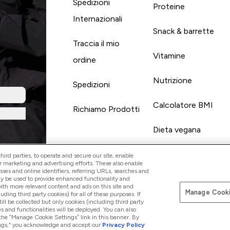
Spedizioni
Proteine
Internazionali
Snack & barrette
Traccia il mio
Vitamine
ordine
Nutrizione
Spedizioni
Calcolatore BMI
Richiamo Prodotti
Dieta vegana
ird parties, to operate and secure our site, enable
r marketing and advertising efforts. These also enable
esses and online identifiers, referring URLs, searches and
ay be used to provide enhanced functionality and
th more relevant content and ads on this site and
Manage Cooki
Paga con
luding third party cookies) for all of these purposes. If
ll be collected but only cookies (including third party
s and functionalities will be deployed. You can also
 the “Manage Cookie Settings” link in this banner. By
ttings," you acknowledge and accept our
Privacy Policy