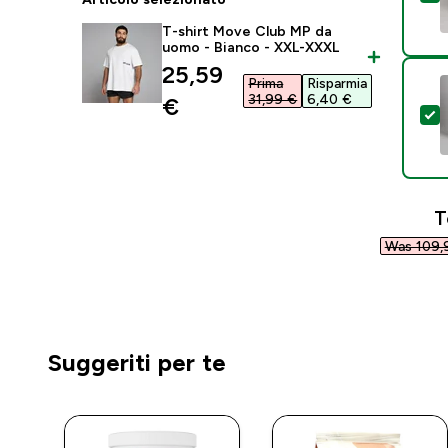
T-shirt Move Club MP da
uomo - Bianco - XXL-XXXL
discounted price
25,59
Prima
Risparmia
31,99 €‎
6,40 €‎
€‎
S
T
Was 109,9
Suggeriti per te