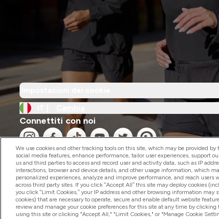
Impostazioni dei cookie
IT |
Cambia
Connettiti con noi
We use cookies and other tracking tools on this site, which may be provided by th
social media features, enhance performance, tailor user experiences, support ou
us and third parties to access and record user and activity data, such as IP addr
interactions, browser and device details, and other usage information, which m
personalized experiences, analyze and improve performance, and reach users wi
2026 The Hut.com Ltd
across third party sites. If you click “Accept All” this site may deploy cookies (inc
you click “Limit Cookies,” your IP address and other browsing information may sti
cookies) that are necessary to operate, secure and enable default website feature
review and manage your cookie preferences for this site at any time by clicking
using this site or clicking "Accept All," "Limit Cookies," or "Manage Cookie Se