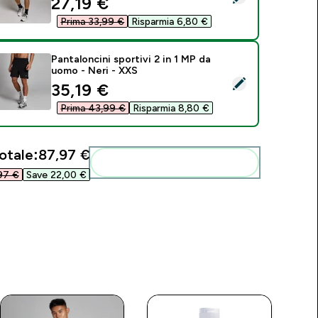
discounted price
27,19 €‎
Prima 33,99 €‎
Risparmia 6,80 €‎
Pantaloncini sportivi 2 in 1 MP da
uomo - Neri - XXS
eleziona questo prodotto - Pantaloncini sportivi 2 in 1 MP da 
discounted price
35,19 €‎
Prima 43,99 €‎
Risparmia 8,80 €‎
otale:
87,97 €‎
Aggiungi alla tua routine
7 €‎
Save 22,00 €‎