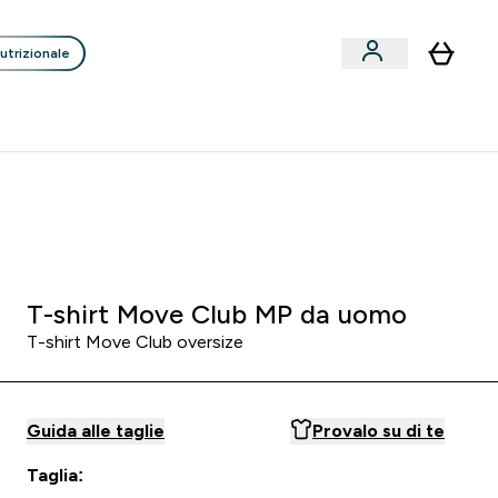
utrizionale
Clienti
Liquidazione
Consigli degli Esperti
nack submenu
i submenu
Enter Consigli de
⌄
p
15€ per ogni Nuovo Amico
:
1 6
:
5 2
:
4 7
Ore
Minuti
Secondi
T-shirt Move Club MP da uomo
T-shirt Move Club oversize
Guida alle taglie
Provalo su di te
Taglia: