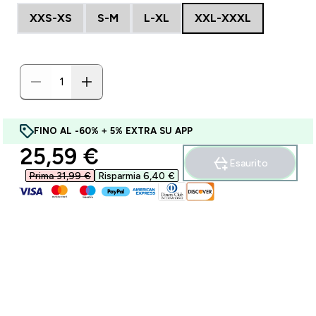
XXS-XS
S-M
L-XL
XXL-XXXL
FINO AL -60% + 5% EXTRA SU APP
discounted price
25,59 €‎
Esaurito
Prima 31,99 €‎
Risparmia 6,40 €‎