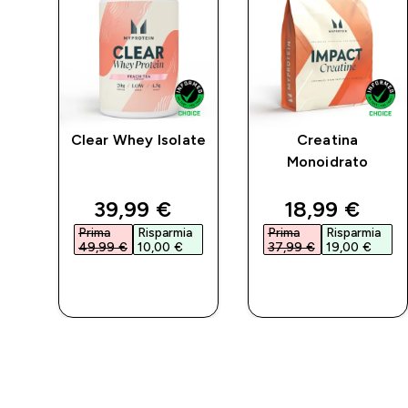
 MP
Clear Whey Isolate
Creatina
o -
Monoidrato
d price
discounted price
discounted 
39,99 €‎
18,99 €‎
a
Prima
Risparmia
Prima
Risparmia
49,99 €‎
10,00 €‎
37,99 €‎
19,00 €‎
ACQUISTO
ACQUISTO
RAPIDO
RAPIDO