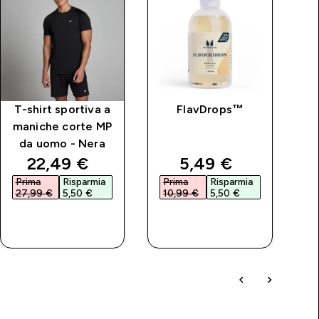
T-shirt sportiva a
FlavDrops™
maniche corte MP
da uomo - Nera
price
discounted price
discounted price
22,49 €‎
5,49 €‎
Prima
Risparmia
Prima
Risparmia
P
27,99 €‎
5,50 €‎
10,99 €‎
5,50 €‎
1
ACQUISTO
ACQUISTO
RAPIDO
RAPIDO