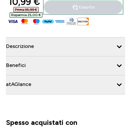
discounted price
10,99 €‎
Esaurito
Prima 35,99 €‎
Risparmia 25,00 €‎
Descrizione
Benefici
atAGlance
Spesso acquistati con