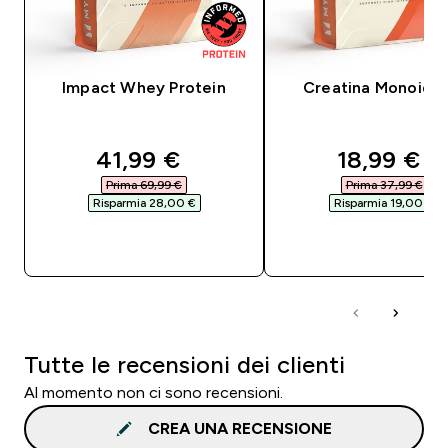
Impact Whey Protein
Creatina Monoidra
discounted price
discounte
41,99 €‎
18,99 €‎
Prima 69,99 €‎
Prima 37,99 €‎
Risparmia 28,00 €‎
Risparmia 19,00 €‎
ACQUISTO RAPIDO
ACQUISTO RAPI
Tutte le recensioni dei clienti
Al momento non ci sono recensioni.
CREA UNA RECENSIONE