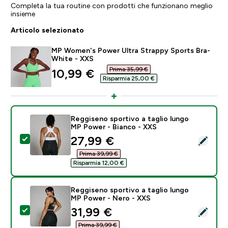
Completa la tua routine con prodotti che funzionano meglio
insieme
Articolo selezionato
MP Women's Power Ultra Strappy Sports Bra-
White - XXS
Prima 35,99 €‎
discounted price
10,99 €‎
Risparmia 25,00 €‎
Reggiseno sportivo a taglio lungo
MP Power - Bianco - XXS
discounted price
27,99 €‎
Seleziona questo prodotto - Reggiseno sportivo a tag
Prima 39,99 €‎
Risparmia 12,00 €‎
Reggiseno sportivo a taglio lungo
MP Power - Nero - XXS
discounted price
31,99 €‎
Seleziona questo prodotto - Reggiseno sportivo a ta
Prima 39,99 €‎