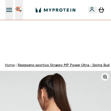
Nuovo Cliente? 15% Extra
15% EXTRA SULLA NUOVA COLLEZIONE DI
ABBIGLIAMENTO | SCADE TRA
0 0
:
0 2
:
1 5
:
5 7
Giorni
Ore
Minuti
Secondi
Home
Reggiseno sportivo Strappy MP Power Ultra - Spring Bud