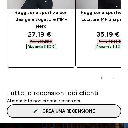
Reggiseno sportivo con
Reggiseno sportivo 
design a vogatore MP -
cuciture MP Shape -
Nero
discounted price
discounte
27,19 €‎
35,19 €‎
Prima 33,99 €‎
Prima 43,99 €‎
Risparmia 6,80 €‎
Risparmia 8,80 €‎
ACQUISTO RAPIDO
ACQUISTO RAPI
Tutte le recensioni dei clienti
Al momento non ci sono recensioni.
CREA UNA RECENSIONE