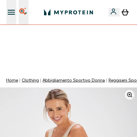
Nuovo Cliente? 15% Extra
⚡ SCIROPPO SENZA ZUCCHERI GRATIS DA 65€ | FINO
AL -60% SU QUASI TUTTO | SCADE TRA
0 0
:
0 9
:
0 4
:
2 8
Giorni
Ore
Minuti
Secondi
Home
Clothing
Abbigliamento Sportivo Donna
Reggiseni Spor