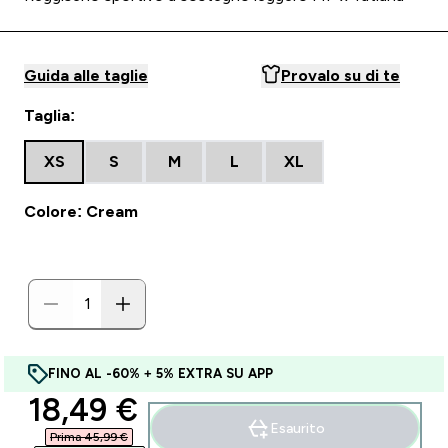
Guida alle taglie
Provalo su di te
Taglia:
XS
S
M
L
XL
Colore: Cream
FINO AL -60% + 5% EXTRA SU APP
discounted price
18,49 €‎
Esaurito
Prima 45,99 €‎