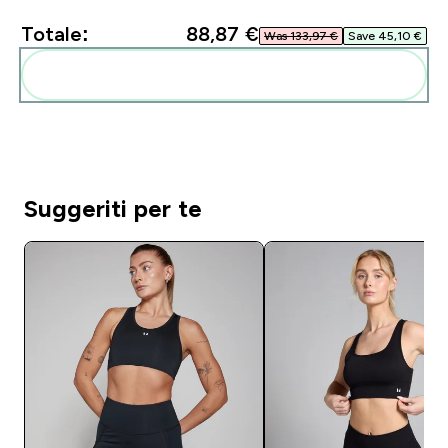
Totale:
88,87 €‎
Was 133,97 €‎
Save 45,10 €‎
Aggiungi alla tua routine
Suggeriti per te