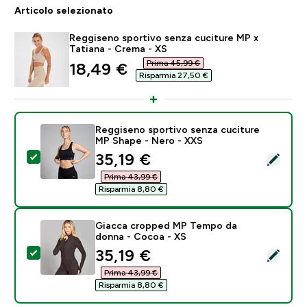
Articolo selezionato
Reggiseno sportivo senza cuciture MP x
Tatiana - Crema - XS
Prima 45,99 €‎
discounted price
18,49 €‎
Risparmia 27,50 €‎
Reggiseno sportivo senza cuciture
MP Shape - Nero - XXS
discounted price
35,19 €‎
Seleziona questo prodotto - Reggiseno sportivo senz
Prima 43,99 €‎
Risparmia 8,80 €‎
Giacca cropped MP Tempo da
donna - Cocoa - XS
discounted price
35,19 €‎
Seleziona questo prodotto - Giacca cropped MP Tem
Prima 43,99 €‎
Risparmia 8,80 €‎