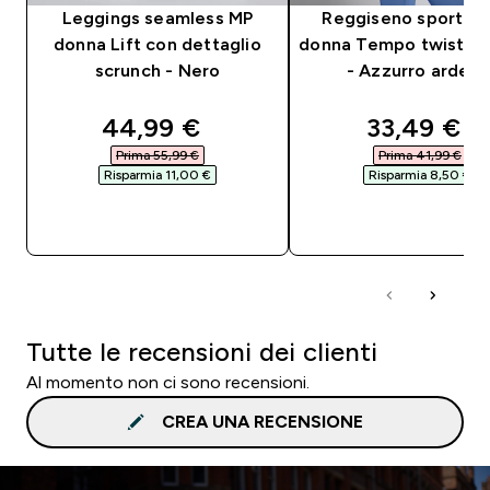
Leggings seamless MP
Reggiseno sportivo
donna Lift con dettaglio
donna Tempo twist sul
scrunch - Nero
- Azzurro ardesi
discounted price
discounte
44,99 €‎
33,49 €‎
Prima 55,99 €‎
Prima 41,99 €‎
Risparmia 11,00 €‎
Risparmia 8,50 €‎
ACQUISTO RAPIDO
ACQUISTO RAPI
Tutte le recensioni dei clienti
Al momento non ci sono recensioni.
CREA UNA RECENSIONE