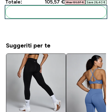
Totale:
105,57 €‎
Was 131,97 €‎
Save 26,40 €‎
Aggiungi alla tua routine
Suggeriti per te