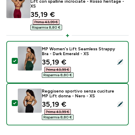
Lift con spalline incrociate - Rosso heritage -
XS
discounted price
35,19 €‎
Prima 43,99 €‎
Risparmia 8,80 €‎
MP Women's Lift Seamless Strappy
Bra - Dark Emerald - XS
discounted price
35,19 €‎
Seleziona questo prodotto - MP Women's Lift Seamles
Prima 43,99 €‎
Risparmia 8,80 €‎
Reggiseno sportivo senza cuciture
MP Lift donna - Nero - XS
discounted price
35,19 €‎
Seleziona questo prodotto - Reggiseno sportivo senz
Prima 43,99 €‎
Risparmia 8,80 €‎