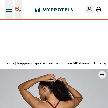
Nuovo Cliente? 15% Extra
15% EXTRA SULLA NUOVA COLLEZIONE DI
ABBIGLIAMENTO | SCADE TRA
0 0
:
1 5
:
2 6
:
5 2
Giorni
Ore
Minuti
Secondi
Home
Reggiseno sportivo senza cuciture MP donna Lift con spal