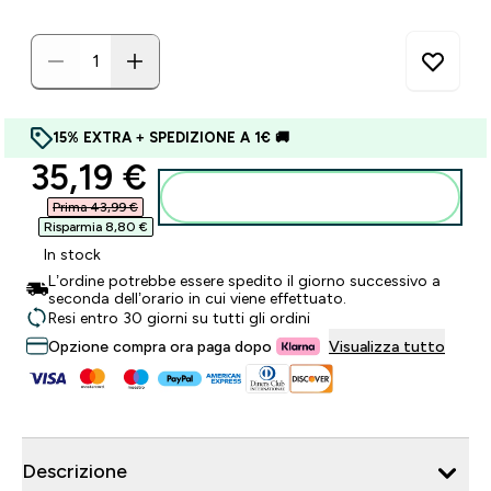
15% EXTRA + SPEDIZIONE A 1€ 🚚
discounted price
35,19 €‎
Aggiungi al carrello
Prima 43,99 €‎
Risparmia 8,80 €‎
In stock
L’ordine potrebbe essere spedito il giorno successivo a
seconda dell’orario in cui viene effettuato.
Resi entro 30 giorni su tutti gli ordini
Opzione compra ora paga dopo
Visualizza tutto
Descrizione