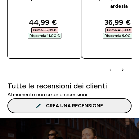
ardesia
discounted price
discounte
44,99 €‎
36,99 €‎
Prima 55,99 €‎
Prima 45,99 €‎
Risparmia 11,00 €‎
Risparmia 9,00 €‎
ACQUISTO RAPIDO
ACQUISTO RAPI
Tutte le recensioni dei clienti
Al momento non ci sono recensioni.
CREA UNA RECENSIONE