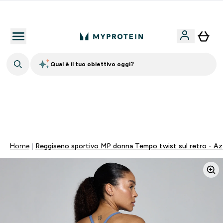
Nuovo Cliente? 15% Extra
Qual è il tuo obiettivo oggi?
60% DI SCONTO SULLA LINEA DI ASHWAGANDHA |
SCADE TRA
0 0
:
0 3
:
5 1
:
1 9
Giorni
Ore
Minuti
Secondi
Home
Reggiseno sportivo MP donna Tempo twist sul retro - Az