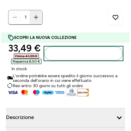
SCOPRI LA NUOVA COLLEZIONE
discounted price
33,49 €‎
Aggiungi al carrello
Prima 41,99 €‎
Risparmia 8,50 €‎
In stock
L’ordine potrebbe essere spedito il giorno successivo a
seconda dell’orario in cui viene effettuato.
Resi entro 30 giorni su tutti gli ordini
Descrizione