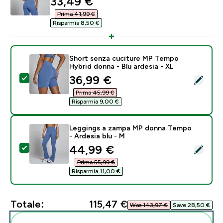
discounted price
33,49 €‎
Prima 41,99 €‎
Risparmia 8,50 €‎
Short senza cuciture MP Tempo
Hybrid donna - Blu ardesia - XL
discounted price
36,99 €‎
Seleziona questo prodotto - Short senza cuciture MP 
Prima 45,99 €‎
Risparmia 9,00 €‎
Leggings a zampa MP donna Tempo
- Ardesia blu - M
discounted price
44,99 €‎
Seleziona questo prodotto - Leggings a zampa MP do
Prima 55,99 €‎
Risparmia 11,00 €‎
Totale:
115,47 €‎
Was 143,97 €‎
Save 28,50 €‎