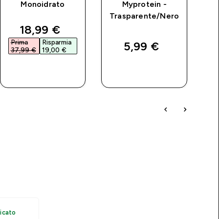
Monoidrato
Myprotein -
Trasparente/Nero
price
discounted price
18,99 €‎
Prima
Risparmia
P
5,99 €‎
37,99 €‎
19,00 €‎
2
ACQUISTO
ACQUISTO
RAPIDO
RAPIDO
icato