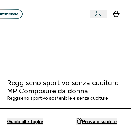
utrizionale
Clienti
Liquidazione
Consigli degli Esperti
nack submenu
i submenu
Enter Consigli de
⌄
p
15€ per ogni Nuovo Amico
 4
:
0 4
:
0 8
re
Minuti
Secondi
Reggiseno sportivo senza cuciture
MP Composure da donna
Reggiseno sportivo sostenibile e senza cuciture
Guida alle taglie
Provalo su di te