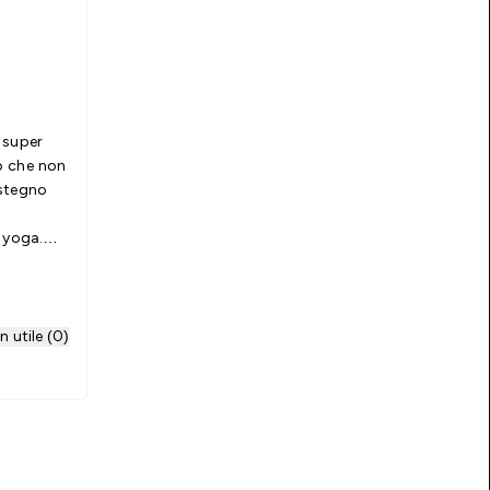
 super
o che non
ostegno
 yoga.
gings!
 utile (0)