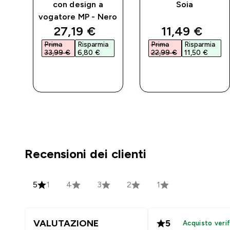
con design a
Soia
vogatore MP - Nero
d price
discounted price
discounted 
27,19 €‎
11,49 €‎
a
Prima
Risparmia
Prima
Risparmia
33,99 €‎
6,80 €‎
22,99 €‎
11,50 €‎
ACQUISTO
ACQUISTO
RAPIDO
RAPIDO
Recensioni dei clienti
5
1
4
3
2
1
VALUTAZIONE
5
Acquisto verif