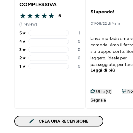
COMPLESSIVA
Stupendo!
5
5 out of 5 stars
01/08/22 di Maria
(1 review)
5
★
1
5 stars rating 1 reviews
Linea morbidissima e
4
★
0
4 stars rating 0 reviews
comoda. Amo il fatt
3
★
0
sia troppo corto. S
3 stars rating 0 reviews
2
★
0
leggero, ideale per
2 stars rating 0 reviews
passeggiate, per fare
1
★
0
1 stars rating 0 reviews
Leggi di più
Bellissimi anche i leg
Super consigliati!!
Non
Utile (0)
Segnala
CREA UNA RECENSIONE