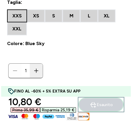
Taglia:
XXS
XS
S
M
L
XL
XXL
Colore: Blue Sky
FINO AL -60% + 5% EXTRA SU APP
discounted price
10,80 €‎
Esaurito
Prima 35,99 €‎
Risparmia 25,19 €‎