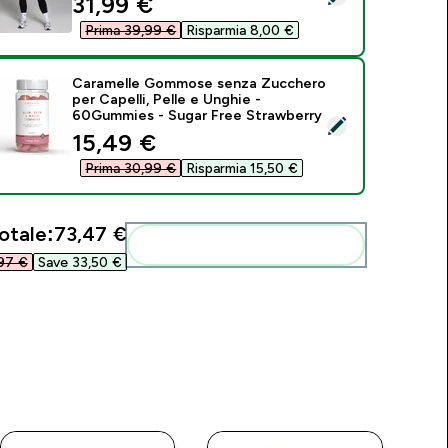
discounted price
31,99 €‎
Prima 39,99 €‎
Risparmia 8,00 €‎
Caramelle Gommose senza Zucchero
per Capelli, Pelle e Unghie -
60Gummies - Sugar Free Strawberry
eleziona questo prodotto - Caramelle Gommose senza Zuccher
discounted price
15,49 €‎
Prima 30,99 €‎
Risparmia 15,50 €‎
otale:
73,47 €‎
Aggiungi alla tua routine
7 €‎
Save 33,50 €‎