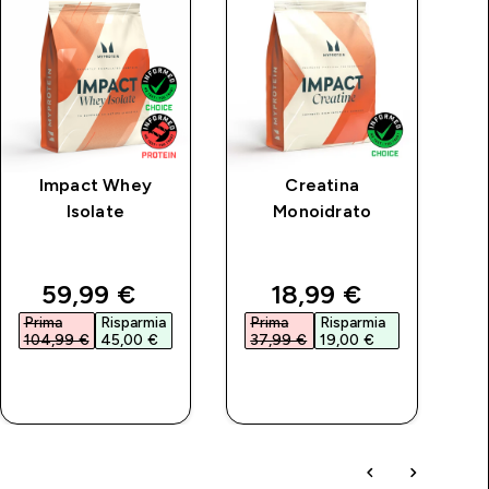
Impact Whey
Creatina
Cl
Isolate
Monoidrato
rice
discounted price
discounted price
59,99 €‎
18,99 €‎
Prima
Risparmia
Prima
Risparmia
P
104,99 €‎
45,00 €‎
37,99 €‎
19,00 €‎
4
ACQUISTO
ACQUISTO
RAPIDO
RAPIDO