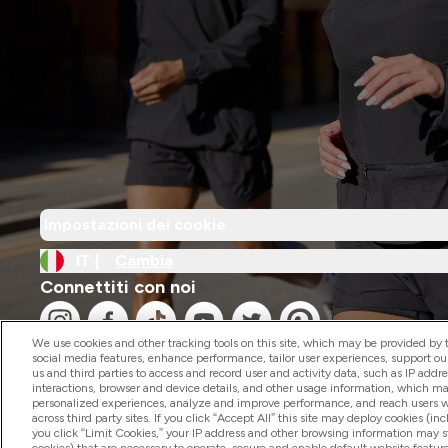
Impostazioni dei cookie
IT |
Cambia
Connettiti con noi
We use cookies and other tracking tools on this site, which may be provided by th
social media features, enhance performance, tailor user experiences, support ou
us and third parties to access and record user and activity data, such as IP addr
interactions, browser and device details, and other usage information, which m
personalized experiences, analyze and improve performance, and reach users wi
2026 The Hut.com Ltd
across third party sites. If you click “Accept All” this site may deploy cookies (inc
you click “Limit Cookies,” your IP address and other browsing information may sti