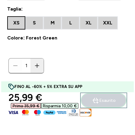
Taglia:
XS
S
M
L
XL
XXL
Colore: Forest Green
FINO AL -60% + 5% EXTRA SU APP
discounted price
25,99 €‎
Esaurito
Prima 35,99 €‎
Risparmia 10,00 €‎