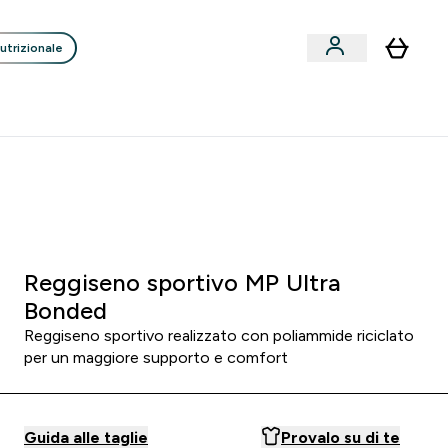
utrizionale
Clienti
Liquidazione
Consigli degli Esperti
nack submenu
i submenu
Enter Consigli de
⌄
p
15€ per ogni Nuovo Amico
:
0 7
:
0 4
:
2 6
Ore
Minuti
Secondi
Reggiseno sportivo MP Ultra
Bonded
Reggiseno sportivo realizzato con poliammide riciclato
per un maggiore supporto e comfort
Guida alle taglie
Provalo su di te