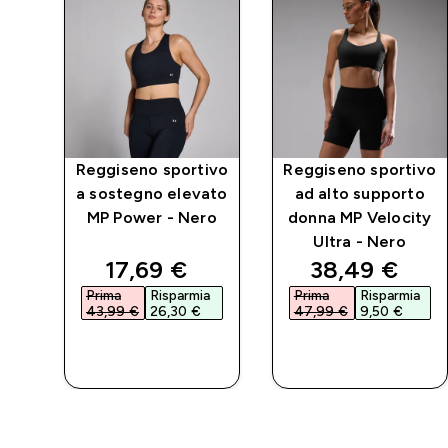
ivo
Reggiseno sportivo
Reggiseno sportivo
MP
a sostegno elevato
ad alto supporto
MP Power - Nero
donna MP Velocity
Ultra - Nero
ed price
discounted price
discounted p
17,69 €‎
38,49 €‎
a
Prima
Risparmia
Prima
Risparmia
43,99 €‎
26,30 €‎
47,99 €‎
9,50 €‎
ACQUISTO
ACQUISTO
RAPIDO
RAPIDO