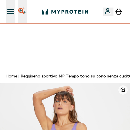
Nuovo Cliente? 15% Extra
💥 -50% SULLE VITAMINE + 5% EXTRA SU APP | SCADE
TRA
0 0
:
0 5
:
0 4
:
2 0
Giorni
Ore
Minuti
Secondi
Home
Reggiseno sportivo MP Tempo tono su tono senza cucitu