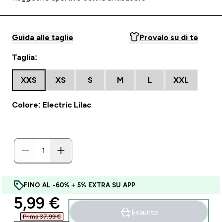
Guida alle taglie
Provalo su di te
Taglia:
XXS
XS
S
M
L
XXL
Colore: Electric Lilac
FINO AL -60% + 5% EXTRA SU APP
discounted price
5,99 €‎
Esaurito
Prima 37,99 €‎