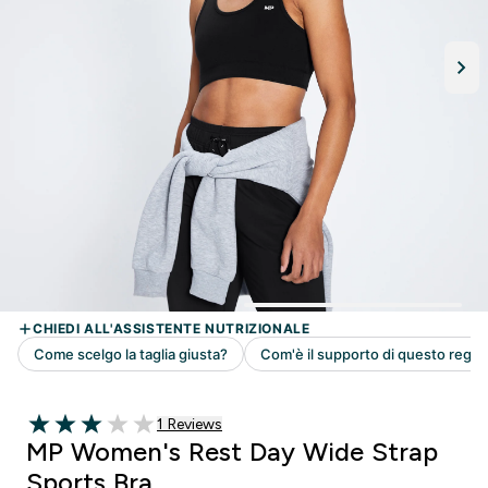
1 customer reviews
1 Reviews
3 out of 5 stars
MP Women's Rest Day Wide Strap
Sports Bra