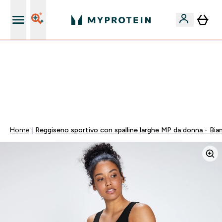
Nuovo Cliente? 15% Extra
60% DI SCONTO SULLA LINEA DI ASHWAGANDHA |
SCADE TRA
0 0
:
0 3
:
0 8
:
0 0
Giorni
Ore
Minuti
Secondi
Home
Reggiseno sportivo con spalline larghe MP da donna - Bia