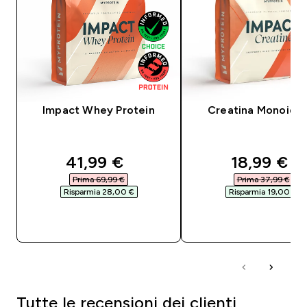
Impact Whey Protein
Creatina Monoidra
discounted price
discounte
41,99 €‎
18,99 €‎
Prima 69,99 €‎
Prima 37,99 €‎
Risparmia 28,00 €‎
Risparmia 19,00 €‎
ACQUISTO RAPIDO
ACQUISTO RAPI
Tutte le recensioni dei clienti