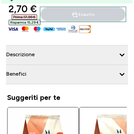
discounted price
2,70 €‎
Esaurito
Prima 17,99 €‎
Risparmia 15,29 €‎
Descrizione
Benefici
Suggeriti per te