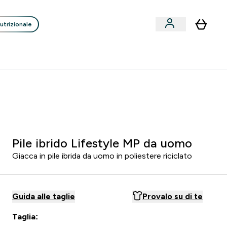
utrizionale
Clienti
Liquidazione
Consigli degli Esperti
nack submenu
i submenu
Enter Consigli de
⌄
p
15€ per ogni Nuovo Amico
 2
:
3 1
:
0 6
re
Minuti
Secondi
Pile ibrido Lifestyle MP da uomo
Giacca in pile ibrida da uomo in poliestere riciclato
Guida alle taglie
Provalo su di te
Taglia: