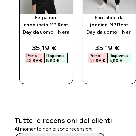
Felpa con
Pantaloni da
cappuccio MP Rest
jogging MP Rest
Day da uomo - Nera
Day da uomo - Neri
d price
discounted price
discounted 
35,19 €‎
35,19 €‎
a
Prima
Risparmia
Prima
Risparmia
43,99 €‎
8,80 €‎
43,99 €‎
8,80 €‎
ACQUISTO
ACQUISTO
RAPIDO
RAPIDO
Tutte le recensioni dei clienti
Al momento non ci sono recensioni.