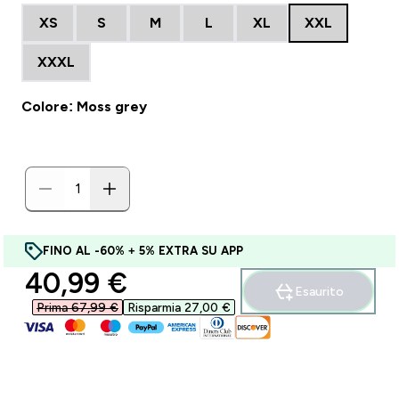
XS
S
M
L
XL
XXL
XXXL
Colore: Moss grey
FINO AL -60% + 5% EXTRA SU APP
discounted price
40,99 €‎
Esaurito
Prima 67,99 €‎
Risparmia 27,00 €‎