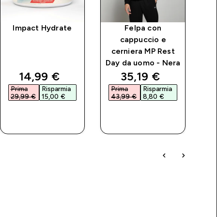
Impact Hydrate
Felpa con
P
cappuccio e
cerniera MP Rest
Day da uomo - Nera
price
discounted price
discounted price
14,99 €‎
35,19 €‎
Prima
Risparmia
Prima
Risparmia
P
29,99 €‎
15,00 €‎
43,99 €‎
8,80 €‎
4
ACQUISTO
ACQUISTO
RAPIDO
RAPIDO