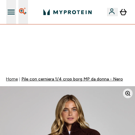
Qualità Garantita
15% EXTRA SULLA NUOVA COLLEZIONE DI
ABBIGLIAMENTO | SCADE TRA
0 0
:
2 3
:
4 9
:
3 1
Giorni
Ore
Minuti
Secondi
Home
Pile con cerniera 1/4 crop borg MP da donna - Nero