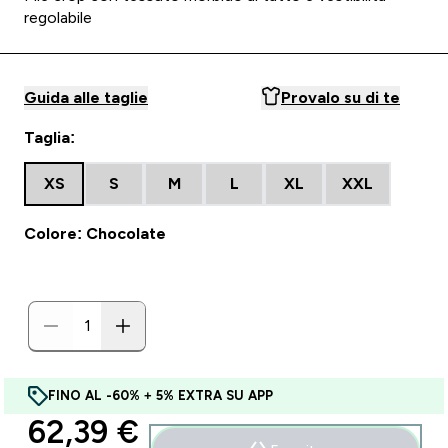
regolabile
Guida alle taglie
Provalo su di te
Taglia:
XS
S
M
L
XL
XXL
Colore: Chocolate
FINO AL -60% + 5% EXTRA SU APP
discounted price
62,39 €‎