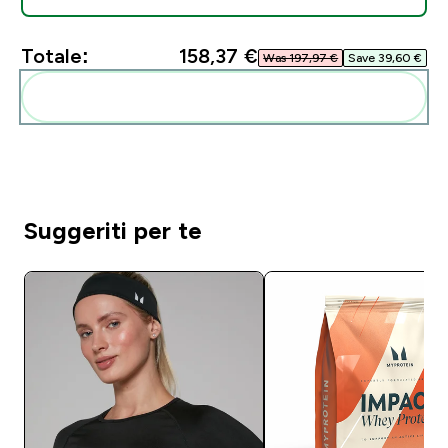
Totale:
158,37 €‎
Was 197,97 €‎
Save 39,60 €‎
Aggiungi alla tua routine
Suggeriti per te