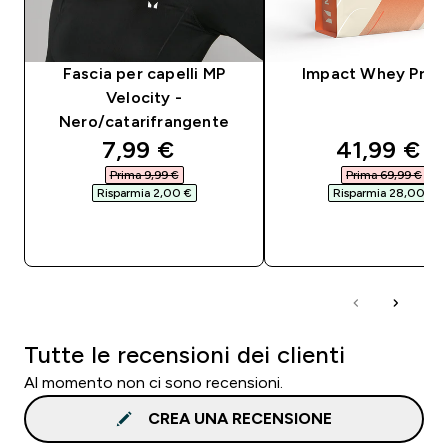
Fascia per capelli MP
Impact Whey Prot
Velocity -
Nero/catarifrangente
discounted price
discounte
7,99 €‎
41,99 €‎
Prima 9,99 €‎
Prima 69,99 €‎
Risparmia 2,00 €‎
Risparmia 28,00 €‎
ACQUISTO RAPIDO
ACQUISTO RAPI
Tutte le recensioni dei clienti
Al momento non ci sono recensioni.
CREA UNA RECENSIONE