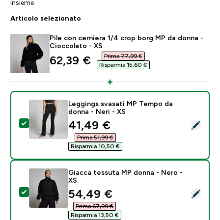
insieme
Articolo selezionato
Pile con cerniera 1/4 crop borg MP da donna -
Cioccolato - XS
Prima 77,99 €‎
discounted price
62,39 €‎
Risparmia 15,60 €‎
Leggings svasati MP Tempo da
donna - Neri - XS
discounted price
41,49 €‎
Seleziona questo prodotto - Leggings svasati MP Tem
Prima 51,99 €‎
Risparmia 10,50 €‎
Giacca tessuta MP donna - Nero -
XS
discounted price
54,49 €‎
Seleziona questo prodotto - Giacca tessuta MP donn
Prima 67,99 €‎
Risparmia 13,50 €‎