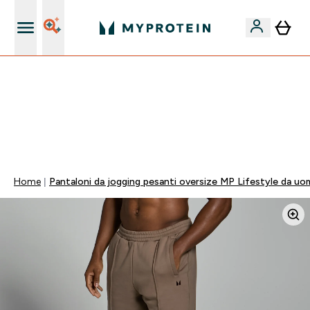
Nuovo Cliente? 15% Extra
⚡ SCIROPPO SENZA ZUCCHERI GRATIS DA 65€ | FINO
AL -60% SU QUASI TUTTO | SCADE TRA
0 0
:
1 0
:
3 0
:
2 8
Giorni
Ore
Minuti
Secondi
Home
Pantaloni da jogging pesanti oversize MP Lifestyle da uo