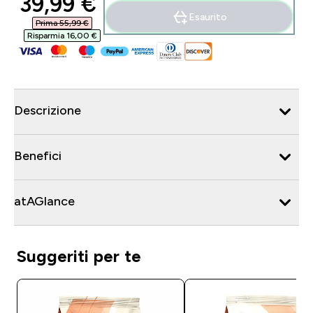
discounted price
39,99 €‎
Esaurito
Prima 55,99 €‎
Risparmia 16,00 €‎
Descrizione
Benefici
atAGlance
Suggeriti per te