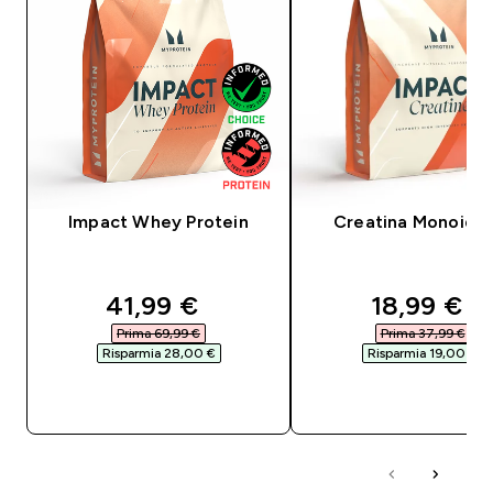
Impact Whey Protein
Creatina Monoidra
discounted price
discounte
41,99 €‎
18,99 €‎
Prima 69,99 €‎
Prima 37,99 €‎
Risparmia 28,00 €‎
Risparmia 19,00 €‎
ACQUISTO RAPIDO
ACQUISTO RAPI