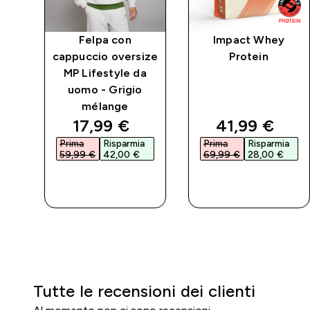
Felpa con
Impact Whey
 MP
cappuccio oversize
Protein
o -
MP Lifestyle da
uomo - Grigio
mélange
d price
discounted price
discounted 
17,99 €‎
41,99 €‎
a
Prima
Risparmia
Prima
Risparmia
59,99 €‎
42,00 €‎
69,99 €‎
28,00 €‎
ACQUISTO
ACQUISTO
RAPIDO
RAPIDO
Tutte le recensioni dei clienti