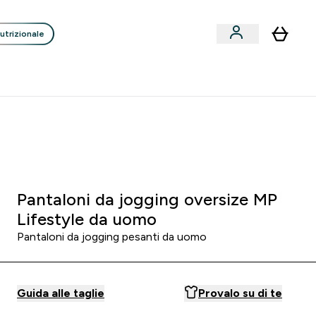
utrizionale
Clienti
Liquidazione
Consigli degli Esperti
nack submenu
i submenu
Enter Consigli de
⌄
p
15€ per ogni Nuovo Amico
:
2 5
:
0 3
Minuti
Secondi
 Grigio mélange
Pantaloni da jogging oversize MP
Lifestyle da uomo
Pantaloni da jogging pesanti da uomo
Guida alle taglie
Provalo su di te