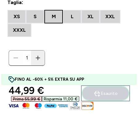
Taglia:
XS
S
M
L
XL
XXL
XXXL
FINO AL -60% + 5% EXTRA SU APP
discounted price
44,99 €‎
Esaurito
Prima 55,99 €‎
Risparmia 11,00 €‎