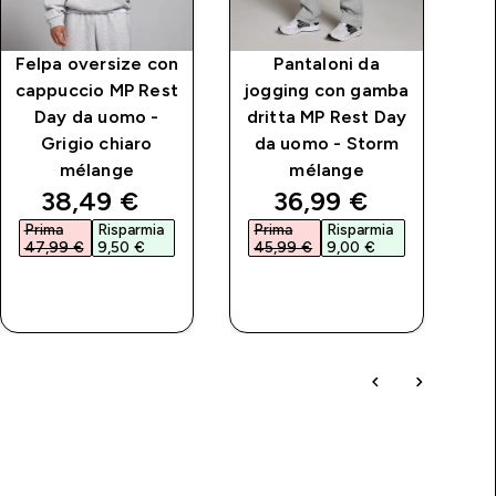
Felpa oversize con
Pantaloni da
Ma
cappuccio MP Rest
jogging con gamba
e
Day da uomo -
dritta MP Rest Day
Li
Grigio chiaro
da uomo - Storm
mélange
mélange
price
discounted price
discounted price
38,49 €‎
36,99 €‎
Prima
Risparmia
Prima
Risparmia
P
47,99 €‎
9,50 €‎
45,99 €‎
9,00 €‎
6
ACQUISTO
ACQUISTO
RAPIDO
RAPIDO