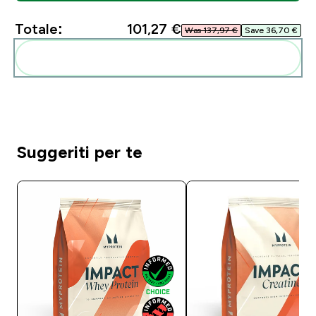
Totale:
101,27 €‎
Was 137,97 €‎
Save 36,70 €‎
Aggiungi alla tua routine
Suggeriti per te