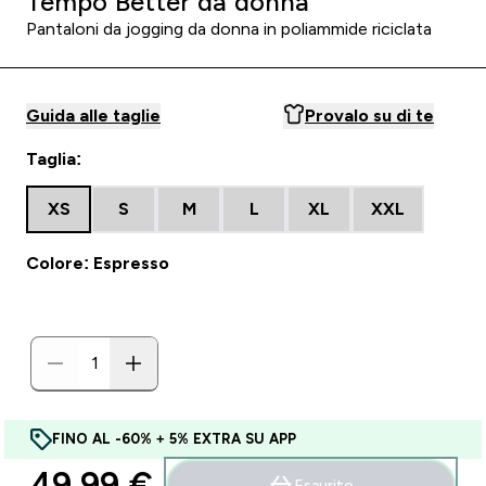
Tempo Better da donna
Pantaloni da jogging da donna in poliammide riciclata
Guida alle taglie
Provalo su di te
Taglia:
XS
S
M
L
XL
XXL
Colore: Espresso
FINO AL -60% + 5% EXTRA SU APP
49,99 €‎
Esaurito