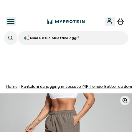
Nuovo Cliente? 15% Extra
Qual è il tuo obiettivo oggi?
💥 50% DI SCONTO SU CREATINA & SELEZIONATI + 5%
EXTRA SU APP | SCADE TRA
0 0
:
0 5
:
0 5
:
5 1
Giorni
Ore
Minuti
Secondi
Home
Pantaloni da jogging in tessuto MP Tempo Better da don