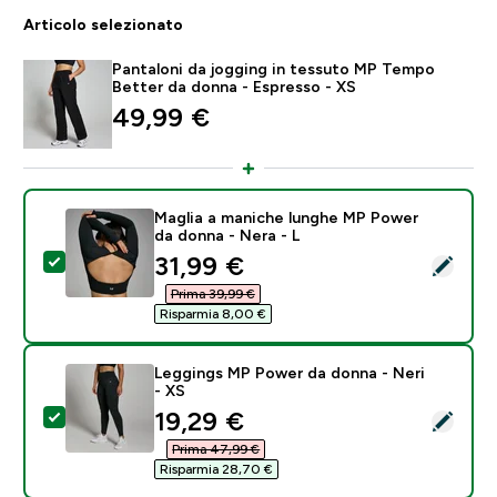
Articolo selezionato
Pantaloni da jogging in tessuto MP Tempo
Better da donna - Espresso - XS
49,99 €‎
Maglia a maniche lunghe MP Power
da donna - Nera - L
discounted price
31,99 €‎
Seleziona questo prodotto - Maglia a maniche lunghe
Prima 39,99 €‎
Risparmia 8,00 €‎
Leggings MP Power da donna - Neri
- XS
discounted price
19,29 €‎
Seleziona questo prodotto - Leggings MP Power da do
Prima 47,99 €‎
Risparmia 28,70 €‎