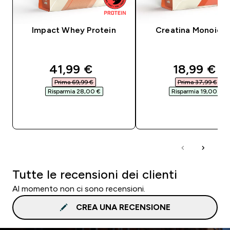
Impact Whey Protein
Creatina Monoidra
discounted price
discounte
41,99 €‎
18,99 €‎
Prima 69,99 €‎
Prima 37,99 €‎
Risparmia 28,00 €‎
Risparmia 19,00 €‎
ACQUISTO RAPIDO
ACQUISTO RAPI
Tutte le recensioni dei clienti
Al momento non ci sono recensioni.
CREA UNA RECENSIONE