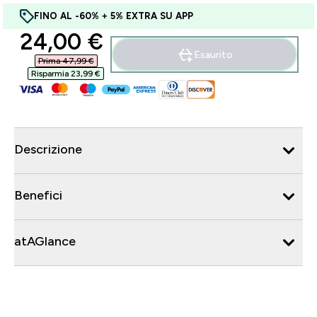
FINO AL -60% + 5% EXTRA SU APP
discounted price
24,00 €‎
Esaurito
Prima 47,99 €‎
Risparmia 23,99 €‎
Descrizione
Benefici
atAGlance