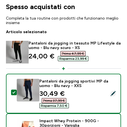
Spesso acquistati con
Completa la tua routine con prodotti che funzionano meglio
insieme
Articolo selezionato
Pantaloni da jogging in tessuto MP Lifestyle da
uomo - Blu navy scuro - XS
Prima 47,99 €‎
discounted price
24,00 €‎
Risparmia 23,99 €‎
Pantaloni da jogging sportivi MP da
uomo - Blu navy - XXS
discounted price
30,49 €‎
Seleziona questo prodotto - Pantaloni da jogging spor
Prima 37,99 €‎
Risparmia 7,50 €‎
Impact Whey Protein - 900G -
30porzioni - Vaniglia