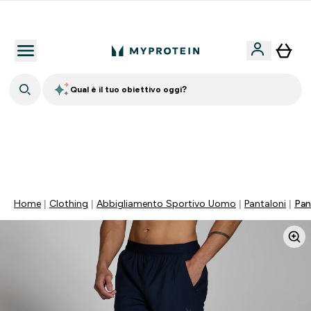
Qualità Garantita
Qual è il tuo obiettivo oggi?
15% EXTRA SULLA NUOVA COLLEZIONE DI
ABBIGLIAMENTO | SCADE TRA
0 0
:
1 2
:
5 2
:
5 5
Giorni
Ore
Minuti
Secondi
Home
Clothing
Abbigliamento Sportivo Uomo
Pantaloni
Pan