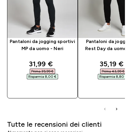
Pantaloni da jogging sportivi
Pantaloni da joggin
MP da uomo - Neri
Rest Day da uomo - 
discounted price
discounte
31,99 €‎
35,19 €‎
Prima 39,99 €‎
Prima 43,99 €‎
Risparmia 8,00 €‎
Risparmia 8,80 €‎
ACQUISTO RAPIDO
ACQUISTO RAPI
Tutte le recensioni dei clienti