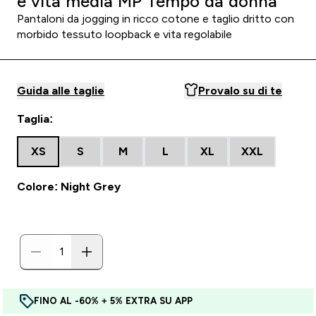
e vita media MP Tempo da donna
Pantaloni da jogging in ricco cotone e taglio dritto con
morbido tessuto loopback e vita regolabile
Guida alle taglie
Provalo su di te
Taglia:
XS
S
M
L
XL
XXL
Colore: Night Grey
FINO AL -60% + 5% EXTRA SU APP