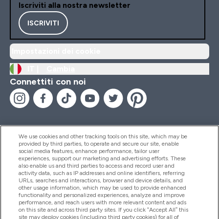
Iscriviti alla nostra newsletter
ISCRIVITI
Impostazioni dei cookie
IT |
Cambia
Connettiti con noi
We use cookies and other tracking tools on this site, which may be
provided by third parties, to operate and secure our site, enable
Aiuto & Informazioni
social media features, enhance performance, tailor user
experiences, support our marketing and advertising efforts. These
also enable us and third parties to access and record user and
activity data, such as IP addresses and online identifiers, referring
Prodotti
URLs, searches and interactions, browser and device details, and
other usage information, which may be used to provide enhanced
functionality and personalized experiences, analyze and improve
performance, and reach users with more relevant content and ads
on this site and across third party sites. If you click “Accept All” this
Chi Siamo
site may deploy cookies (including third party cookies) for all of