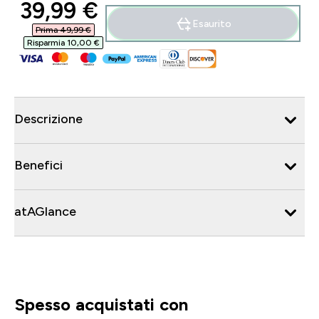
discounted price
39,99 €‎
Esaurito
Prima 49,99 €‎
Risparmia 10,00 €‎
Descrizione
Benefici
atAGlance
Spesso acquistati con