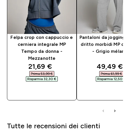
Felpa crop con cappuccio e
Pantaloni da jogging a
cerniera integrale MP
dritto morbidi MP da
Tempo da donna -
- Grigio mélang
Mezzanotte
discounted price
discounted
21,69 €‎
49,49 €‎
Prima 53,99 €‎
Prima 61,99 €‎
Risparmia 32,30 €‎
Risparmia 12,50 €‎
ACQUISTO RAPIDO
ACQUISTO RAPI
Tutte le recensioni dei clienti