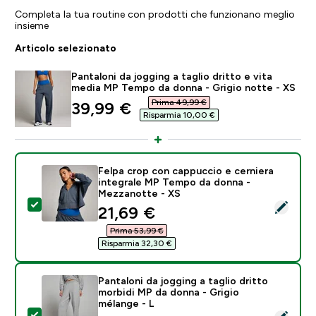
Completa la tua routine con prodotti che funzionano meglio
insieme
Articolo selezionato
Pantaloni da jogging a taglio dritto e vita
media MP Tempo da donna - Grigio notte - XS
Prima 49,99 €‎
discounted price
39,99 €‎
Risparmia 10,00 €‎
Felpa crop con cappuccio e cerniera
integrale MP Tempo da donna -
Mezzanotte - XS
Seleziona questo prodotto - Felpa crop con cappucci
discounted price
21,69 €‎
Prima 53,99 €‎
Risparmia 32,30 €‎
Pantaloni da jogging a taglio dritto
morbidi MP da donna - Grigio
mélange - L
Seleziona questo prodotto - Pantaloni da jogging a tag