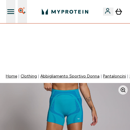
Nuovo Cliente? 15% Extra
⚡ SCIROPPO SENZA ZUCCHERI GRATIS DA 65€ | FINO
AL -60% SU QUASI TUTTO | SCADE TRA
0 0
:
0 9
:
5 6
:
4 1
Giorni
Ore
Minuti
Secondi
Home
Clothing
Abbigliamento Sportivo Donna
Pantaloncini