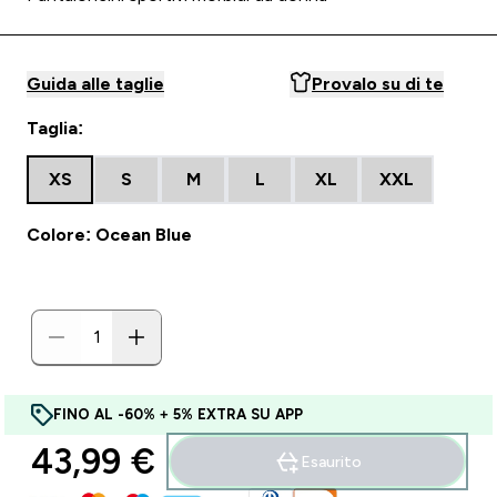
Guida alle taglie
Provalo su di te
Taglia:
XS
S
M
L
XL
XXL
Colore: Ocean Blue
FINO AL -60% + 5% EXTRA SU APP
43,99 €‎
Esaurito