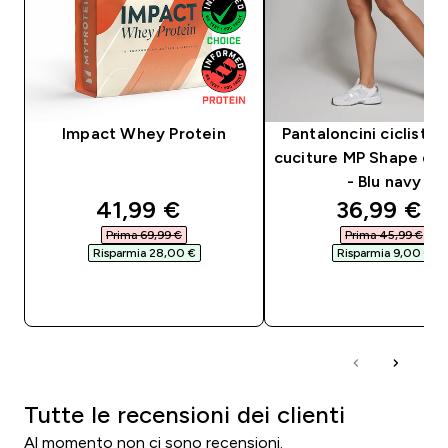
Impact Whey Protein
Pantaloncini ciclista
cuciture MP Shape da
- Blu navy
discounted price
discounte
41,99 €‎
36,99 €‎
Prima 69,99 €‎
Prima 45,99 €‎
Risparmia 28,00 €‎
Risparmia 9,00 €‎
ACQUISTO RAPIDO
ACQUISTO RAPI
Tutte le recensioni dei clienti
Al momento non ci sono recensioni.