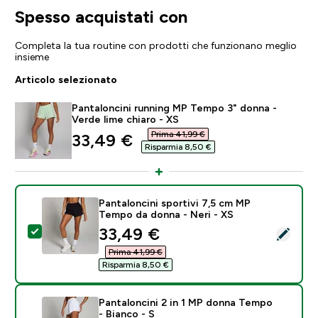
Spesso acquistati con
Completa la tua routine con prodotti che funzionano meglio
insieme
Articolo selezionato
Pantaloncini running MP Tempo 3" donna -
Verde lime chiaro - XS
Prima 41,99 €‎
discounted price
33,49 €‎
Risparmia 8,50 €‎
Pantaloncini sportivi 7,5 cm MP
Tempo da donna - Neri - XS
discounted price
33,49 €‎
Seleziona questo prodotto - Pantaloncini sportivi 7,
Prima 41,99 €‎
Risparmia 8,50 €‎
Pantaloncini 2 in 1 MP donna Tempo
- Bianco - S