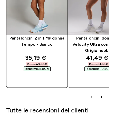
Pantaloncini 2 in 1 MP donna
Pantaloncini donna
Tempo - Bianco
Velocity Ultra con gri
Grigio nebbia
discounted price
discounte
35,19 €‎
41,49 €‎
Prima 43,99 €‎
Prima 51,99 €‎
Risparmia 8,80 €‎
Risparmia 10,50 €‎
ACQUISTO RAPIDO
ACQUISTO RAPI
Tutte le recensioni dei clienti