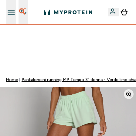
Qualità Garantita
55% DI SCONTO SUI PREWORKOUT SELEZIONATI |
SCADE TRA
0 0
:
1 0
:
1 0
:
2 3
Giorni
Ore
Minuti
Secondi
Home
Pantaloncini running MP Tempo 3" donna - Verde lime chi