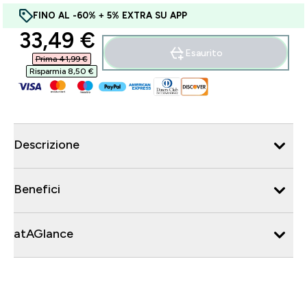
FINO AL -60% + 5% EXTRA SU APP
discounted price
33,49 €‎
Esaurito
Prima 41,99 €‎
Risparmia 8,50 €‎
Descrizione
Benefici
atAGlance