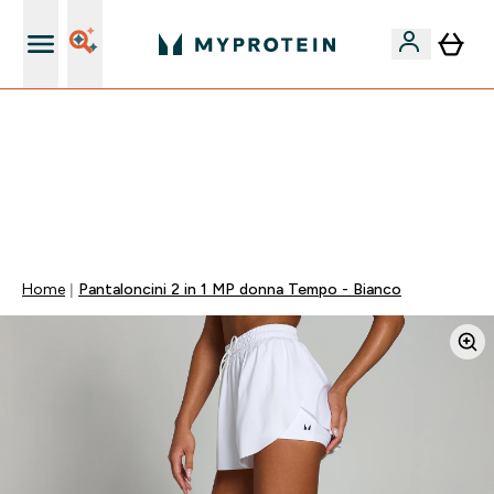
Qualità Garantita
60% DI SCONTO SULLA LINEA DI ASHWAGANDHA |
SCADE TRA
0 0
:
0 0
:
4 6
:
3 7
Giorni
Ore
Minuti
Secondi
Home
Pantaloncini 2 in 1 MP donna Tempo - Bianco