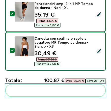
Pantaloncini ampi 2 in 1 MP Tempo
da donna - Neri - XL
discounted price
35,19 €‎
Seleziona questo prodotto - Pantaloncini ampi 2 in 1
Prima 43,99 €‎
Risparmia 8,80 €‎
Canotta con spalline e scollo a
vogatore MP Tempo da donna -
Bianco - XS
Seleziona questo prodotto - Canotta con spalline e 
discounted price
30,49 €‎
Prima 37,99 €‎
Risparmia 7,50 €‎
Totale:
100,87 €‎
Was 125,97 €‎
Save 25,10 €‎
Aggiungi alla tua routine