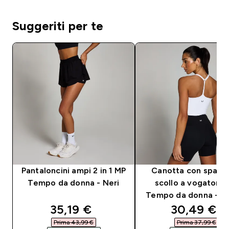
Suggeriti per te
Pantaloncini ampi 2 in 1 MP
Canotta con spallin
Tempo da donna - Neri
scollo a vogatore
Tempo da donna - B
discounted price
discounted
35,19 €‎
30,49 €‎
Prima 43,99 €‎
Prima 37,99 €‎