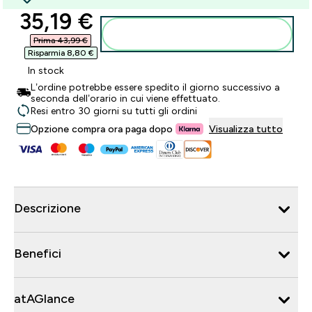
discounted price
35,19 €‎
Aggiungi al carrello
Prima 43,99 €‎
Risparmia 8,80 €‎
In stock
L’ordine potrebbe essere spedito il giorno successivo a
seconda dell’orario in cui viene effettuato.
Resi entro 30 giorni su tutti gli ordini
Opzione compra ora paga dopo
Visualizza tutto
Descrizione
Benefici
atAGlance