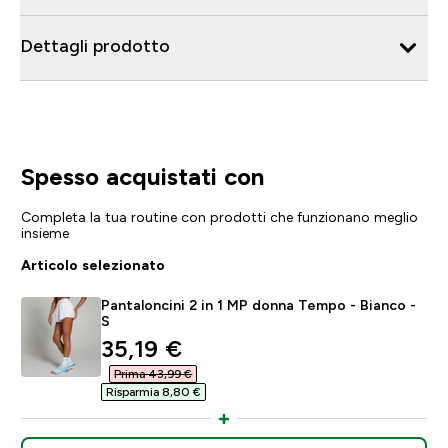
Dettagli prodotto
Spesso acquistati con
Completa la tua routine con prodotti che funzionano meglio
insieme
Articolo selezionato
Pantaloncini 2 in 1 MP donna Tempo - Bianco -
S
discounted price
35,19 €‎
Prima 43,99 €‎
Risparmia 8,80 €‎