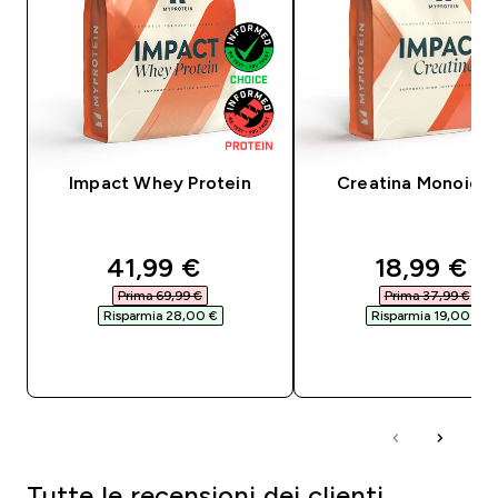
Impact Whey Protein
Creatina Monoidra
discounted price
discounte
41,99 €‎
18,99 €‎
Prima 69,99 €‎
Prima 37,99 €‎
Risparmia 28,00 €‎
Risparmia 19,00 €‎
ACQUISTO RAPIDO
ACQUISTO RAPI
Tutte le recensioni dei clienti