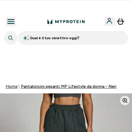
Nuovo Cliente? 15% Extra
Qual è il tuo obiettivo oggi?
⚡ SCIROPPO SENZA ZUCCHERI GRATIS DA 65€ | FINO
AL -60% SU QUASI TUTTO | SCADE TRA
0 0
:
0 0
:
4 2
:
2 7
Giorni
Ore
Minuti
Secondi
Home
Pantaloncini pesanti MP Lifestyle da donna - Neri