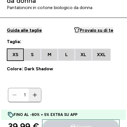
da donna
Pantaloncini in cotone biologico da donna
Guida alle taglie
Provalo su di te
Taglia:
XS
S
M
L
XL
XXL
Colore: Dark Shadow
FINO AL -60% + 5% EXTRA SU APP
39,99 €‎
Esaurito