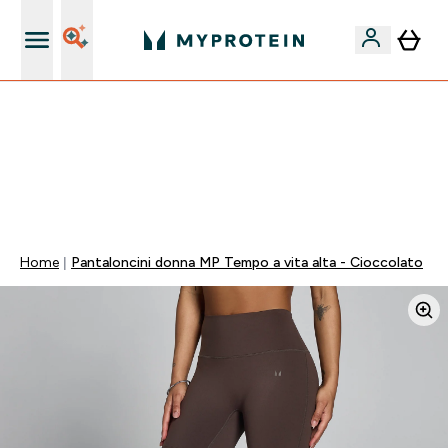
Nuovo Cliente? 15% Extra
15% EXTRA SULLA NUOVA COLLEZIONE DI
ABBIGLIAMENTO | SCADE TRA
0 0
:
1 1
:
5 0
:
5 9
Giorni
Ore
Minuti
Secondi
Home
Pantaloncini donna MP Tempo a vita alta - Cioccolato