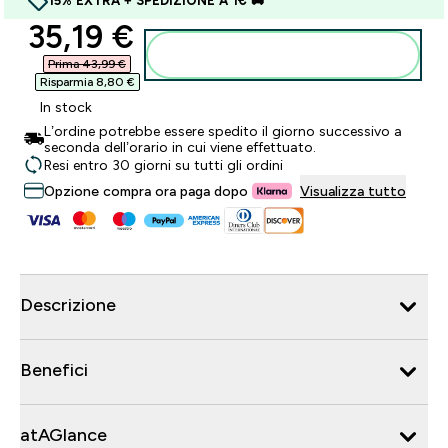
15% EXTRA + SPEDIZIONE A 1€ 🚚
discounted price
35,19 €‎
Aggiungi al carrello
Prima 43,99 €‎
Risparmia 8,80 €‎
In stock
L’ordine potrebbe essere spedito il giorno successivo a
seconda dell’orario in cui viene effettuato.
Resi entro 30 giorni su tutti gli ordini
Opzione compra ora paga dopo
Visualizza tutto
Descrizione
Benefici
atAGlance