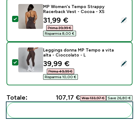
MP Women's Tempo Strappy
Racerback Vest - Cocoa - XS
discounted price
31,99 €‎
Seleziona questo prodotto - MP Women's Tempo Stra
Prima 39,99 €‎
Risparmia 8,00 €‎
Leggings donna MP Tempo a vita
alta - Cioccolato - L
discounted price
39,99 €‎
Seleziona questo prodotto - Leggings donna MP Tempo 
Prima 49,99 €‎
Risparmia 10,00 €‎
Totale:
107,17 €‎
Was 133,97 €‎
Save 26,80 €‎
Aggiungi alla tua routine