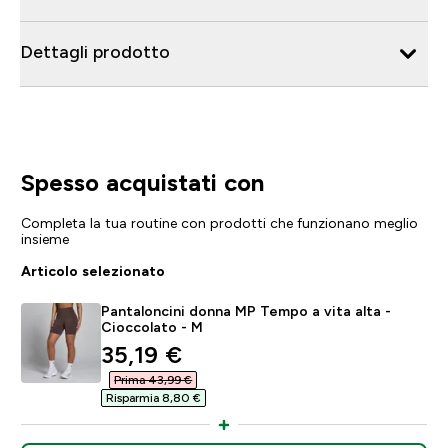
Dettagli prodotto
Spesso acquistati con
Completa la tua routine con prodotti che funzionano meglio
insieme
Articolo selezionato
Pantaloncini donna MP Tempo a vita alta -
Cioccolato - M
discounted price
35,19 €‎
Prima 43,99 €‎
Risparmia 8,80 €‎