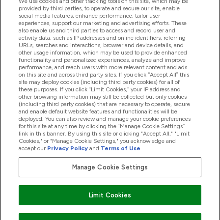
We use cookies and other tracking tools on this site, which may be
provided by third parties, to operate and secure our site, enable
Aiuto & Informazioni
social media features, enhance performance, tailor user
experiences, support our marketing and advertising efforts. These
also enable us and third parties to access and record user and
activity data, such as IP addresses and online identifiers, referring
Prodotti
URLs, searches and interactions, browser and device details, and
other usage information, which may be used to provide enhanced
functionality and personalized experiences, analyze and improve
performance, and reach users with more relevant content and ads
on this site and across third party sites. If you click “Accept All” this
Chi Siamo
site may deploy cookies (including third party cookies) for all of
these purposes. If you click “Limit Cookies,” your IP address and
other browsing information may still be collected but only cookies
(including third party cookies) that are necessary to operate, secure
Fedeltà & Premi
and enable default website features and functionalities will be
deployed. You can also review and manage your cookie preferences
for this site at any time by clicking the “Manage Cookie Settings”
link in this banner. By using this site or clicking "Accept All," "Limit
Cookies," or "Manage Cookie Settings," you acknowledge and
2026 The Hut.com Ltd
accept our
Privacy Policy
and
Terms of Use
.
Manage Cookie Settings
Paga con
Limit Cookies