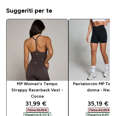
Suggeriti per te
MP Women's Tempo
Pantaloncini MP Tem
Strappy Racerback Vest -
donna - Neri
Cocoa
discounted price
discounte
31,99 €‎
35,19 €‎
Prima 39,99 €‎
Prima 43,99 €‎
Risparmia 8,00 €‎
Risparmia 8,80 €‎