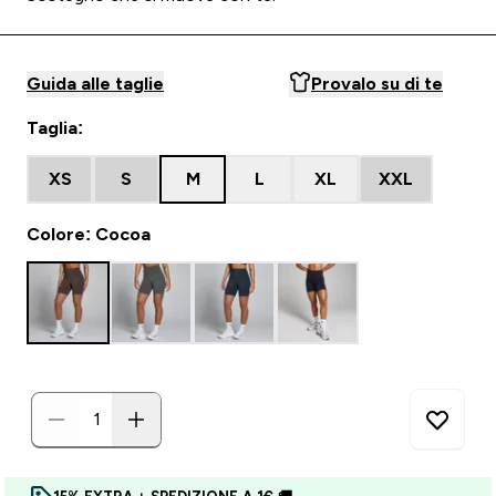
Guida alle taglie
Provalo su di te
Taglia:
XS
S
M
L
XL
XXL
Colore: Cocoa