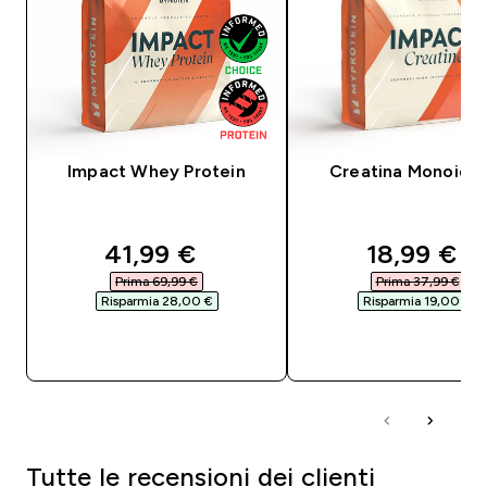
Impact Whey Protein
Creatina Monoidra
discounted price
discounte
41,99 €‎
18,99 €‎
Prima 69,99 €‎
Prima 37,99 €‎
Risparmia 28,00 €‎
Risparmia 19,00 €‎
ACQUISTO RAPIDO
ACQUISTO RAPI
Tutte le recensioni dei clienti