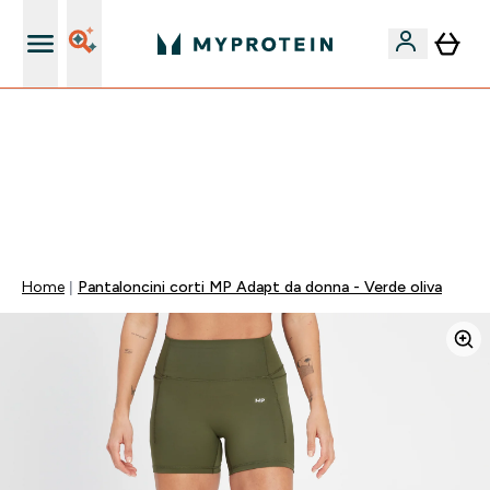
Nuovo Cliente? 15% Extra
15% EXTRA SULLA NUOVA COLLEZIONE DI
ABBIGLIAMENTO | SCADE TRA
0 0
:
1 8
:
0 9
:
0 8
Giorni
Ore
Minuti
Secondi
Home
Pantaloncini corti MP Adapt da donna - Verde oliva