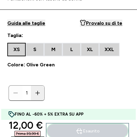
Guida alle taglie
Provalo su di te
Taglia:
XS
S
M
L
XL
XXL
Colore: Olive Green
FINO AL -60% + 5% EXTRA SU APP
discounted price
12,00 €‎
Esaurito
Prima 39,99 €‎