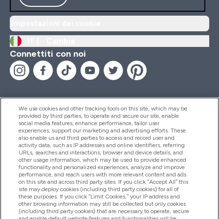
Impostazioni dei cookie
IT |
Cambia
Connettiti con noi
We use cookies and other tracking tools on this site, which may be
provided by third parties, to operate and secure our site, enable
Aiuto & Informazioni
social media features, enhance performance, tailor user
experiences, support our marketing and advertising efforts. These
also enable us and third parties to access and record user and
activity data, such as IP addresses and online identifiers, referring
Prodotti
URLs, searches and interactions, browser and device details, and
other usage information, which may be used to provide enhanced
functionality and personalized experiences, analyze and improve
performance, and reach users with more relevant content and ads
on this site and across third party sites. If you click “Accept All” this
Chi Siamo
site may deploy cookies (including third party cookies) for all of
these purposes. If you click “Limit Cookies,” your IP address and
other browsing information may still be collected but only cookies
(including third party cookies) that are necessary to operate, secure
Fedeltà & Premi
and enable default website features and functionalities will be