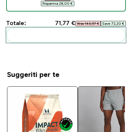
Risparmia 28,00 €‎
Totale:
71,77 €‎
Was 143,97 €‎
Save 72,20 €‎
Aggiungi alla tua routine
Suggeriti per te