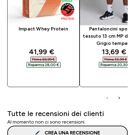
Impact Whey Protein
Pantaloncini sportiv
tessuto 13 cm MP da 
Grigio tempest
discounted price
discounte
41,99 €‎
13,69 €‎
Prima 69,99 €‎
Prima 33,99 €‎
Risparmia 28,00 €‎
Risparmia 20,30 €‎
ACQUISTO RAPIDO
ACQUISTO RAPI
Tutte le recensioni dei clienti
Al momento non ci sono recensioni.
CREA UNA RECENSIONE