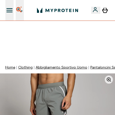
Nuovo Cliente? 15% Extra
💥 50% DI SCONTO SU CREATINA & SELEZIONATI + 5%
EXTRA SU APP | SCADE TRA
0 0
:
0 2
:
4 8
:
2 3
Giorni
Ore
Minuti
Secondi
Home
Clothing
Abbigliamento Sportivo Uomo
Pantaloncini S