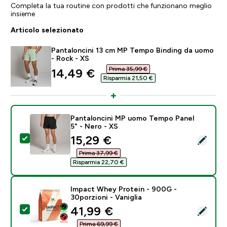
Completa la tua routine con prodotti che funzionano meglio
insieme
Articolo selezionato
Pantaloncini 13 cm MP Tempo Binding da uomo
- Rock - XS
Prima 35,99 €‎
discounted price
14,49 €‎
Risparmia 21,50 €‎
Pantaloncini MP uomo Tempo Panel
5" - Nero - XS
discounted price
15,29 €‎
Seleziona questo prodotto - Pantaloncini MP uomo Te
Prima 37,99 €‎
Risparmia 22,70 €‎
Impact Whey Protein - 900G -
30porzioni - Vaniglia
discounted price
41,99 €‎
Seleziona questo prodotto - Impact Whey Protein - 90
Prima 69,99 €‎