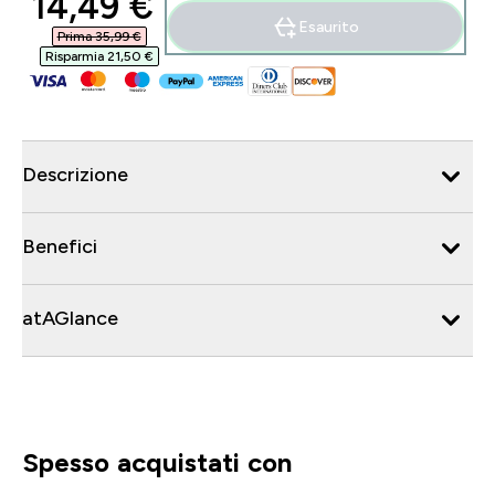
discounted price
14,49 €‎
Esaurito
Prima 35,99 €‎
Risparmia 21,50 €‎
Descrizione
Benefici
atAGlance
Spesso acquistati con