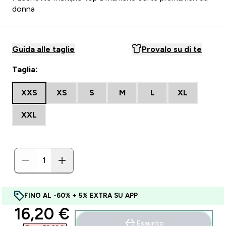
donna
Guida alle taglie
Provalo su di te
Taglia:
XXS
XS
S
M
L
XL
XXL
FINO AL -60% + 5% EXTRA SU APP
discounted price
16,20 €‎
Esaurito