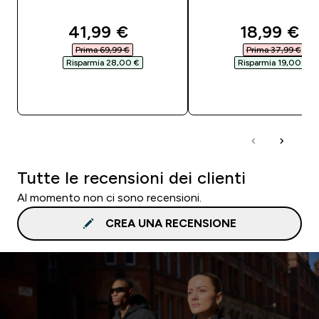
discounted price
discounte
41,99 €‎
18,99 €‎
Prima 69,99 €‎
Prima 37,99 €‎
Risparmia 28,00 €‎
Risparmia 19,00 €‎
ACQUISTO RAPIDO
ACQUISTO RAPI
Tutte le recensioni dei clienti
Al momento non ci sono recensioni.
CREA UNA RECENSIONE