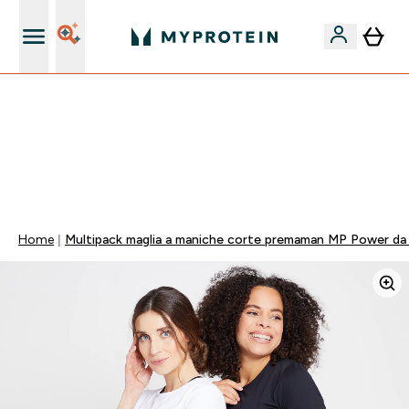
Nuovo Cliente? 15% Extra
15% EXTRA SULLA NUOVA COLLEZIONE DI
ABBIGLIAMENTO | SCADE TRA
0 0
:
2 0
:
4 3
:
0 4
Giorni
Ore
Minuti
Secondi
Home
Multipack maglia a maniche corte premaman MP Power da