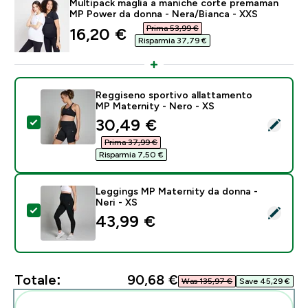
Multipack maglia a maniche corte premaman
MP Power da donna - Nera/Bianca - XXS
Prima 53,99 €‎
discounted price
16,20 €‎
Risparmia 37,79 €‎
Reggiseno sportivo allattamento
MP Maternity - Nero - XS
discounted price
30,49 €‎
Seleziona questo prodotto - Reggiseno sportivo alla
Prima 37,99 €‎
Risparmia 7,50 €‎
Leggings MP Maternity da donna -
Neri - XS
Seleziona questo prodotto - Leggings MP Maternity d
43,99 €‎
Totale:
90,68 €‎
Was 135,97 €‎
Save 45,29 €‎
Aggiungi alla tua routine