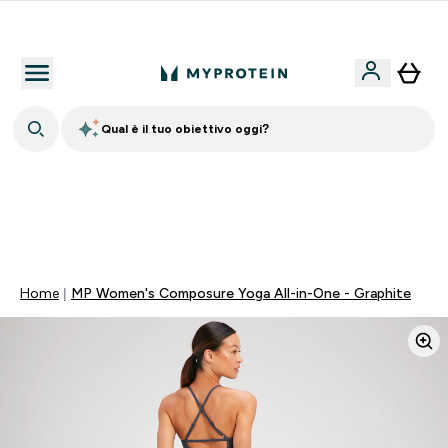
Nuovo Cliente? 15% Extra
Qual è il tuo obiettivo oggi?
15% EXTRA SULLA NUOVA COLLEZIONE DI
ABBIGLIAMENTO | SCADE TRA
0 0
:
2 1
:
3 1
:
0 3
Giorni
Ore
Minuti
Secondi
Home
MP Women's Composure Yoga All-in-One - Graphite