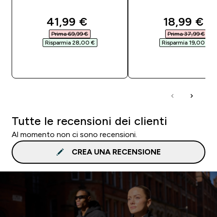
discounted price
discounte
41,99 €‎
18,99 €‎
Prima 69,99 €‎
Prima 37,99 €‎
Risparmia 28,00 €‎
Risparmia 19,00 €‎
ACQUISTO RAPIDO
ACQUISTO RAPI
Tutte le recensioni dei clienti
Al momento non ci sono recensioni.
CREA UNA RECENSIONE