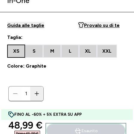
in-One
Guida alle taglie
Provalo su di te
Taglia:
XS
S
M
L
XL
XXL
Colore: Graphite
FINO AL -60% + 5% EXTRA SU APP
discounted price
48,99 €‎
Esaurito
Prima 65,99 €‎