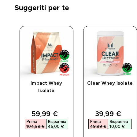
Suggeriti per te
Impact Whey
Clear Whey Isolate
Isolate
d price
discounted price
discounted 
59,99 €‎
39,99 €‎
a
Prima
Risparmia
Prima
Risparmia
104,99 €‎
45,00 €‎
49,99 €‎
10,00 €‎
ACQUISTO
ACQUISTO