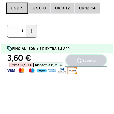
UK 2-5
UK 6-8
UK 9-12
UK 12-14
FINO AL -60% + 5% EXTRA SU APP
discounted price
3,60 €‎
Esaurito
Prima 11,99 €‎
Risparmia 8,39 €‎