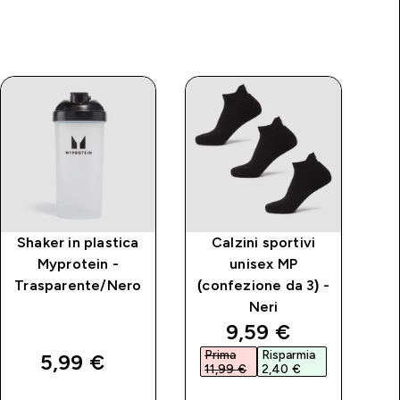
Shaker in plastica
Calzini sportivi
Myprotein -
unisex MP
Trasparente/Nero
(confezione da 3) -
Neri
price
discounted price
9,59 €‎
Prima
Risparmia
P
5,99 €‎
11,99 €‎
2,40 €‎
1
ACQUISTO
ACQUISTO