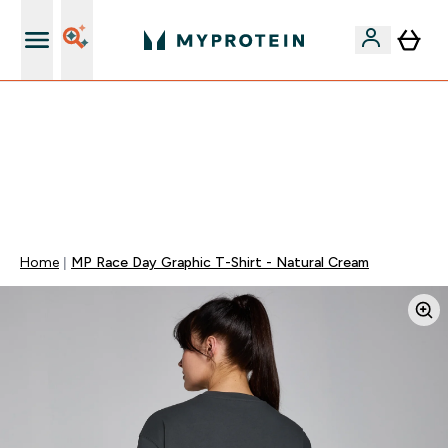
Nuovo Cliente? 15% Extra
⚡ SCIROPPO SENZA ZUCCHERI GRATIS DA 65€ | FINO
AL -60% SU QUASI TUTTO | SCADE TRA
0 0
:
0 5
:
1 3
:
5 3
Giorni
Ore
Minuti
Secondi
Home
MP Race Day Graphic T-Shirt - Natural Cream