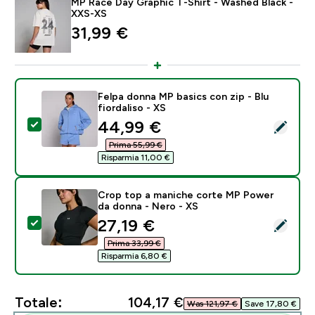
MP Race Day Graphic T-Shirt - Washed Black -
XXS-XS
31,99 €‎
Felpa donna MP basics con zip - Blu
fiordaliso - XS
discounted price
44,99 €‎
Seleziona questo prodotto - Felpa donna MP basics con
Prima 55,99 €‎
Risparmia 11,00 €‎
Crop top a maniche corte MP Power
da donna - Nero - XS
discounted price
27,19 €‎
Seleziona questo prodotto - Crop top a maniche cor
Prima 33,99 €‎
Risparmia 6,80 €‎
Totale:
104,17 €‎
Was 121,97 €‎
Save 17,80 €‎