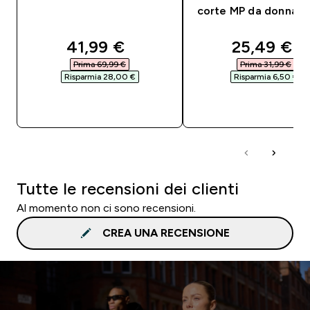
corte MP da donna -
discounted price
discounte
41,99 €‎
25,49 €‎
Prima 69,99 €‎
Prima 31,99 €‎
Risparmia 28,00 €‎
Risparmia 6,50 €‎
ACQUISTO RAPIDO
ACQUISTO RAPI
Tutte le recensioni dei clienti
Al momento non ci sono recensioni.
CREA UNA RECENSIONE