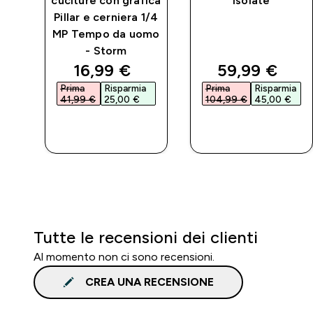
cuciture con grafica
Isolate
Pillar e cerniera 1/4
MP Tempo da uomo
- Storm
d price
discounted price
discounted p
16,99 €‎
59,99 €‎
a
Prima
Risparmia
Prima
Risparmia
41,99 €‎
25,00 €‎
104,99 €‎
45,00 €‎
ACQUISTO
ACQUISTO
RAPIDO
RAPIDO
Tutte le recensioni dei clienti
Al momento non ci sono recensioni.
CREA UNA RECENSIONE