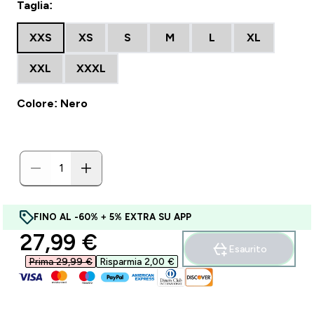
Taglia:
XXS
XS
S
M
L
XL
XXL
XXXL
Colore: Nero
FINO AL -60% + 5% EXTRA SU APP
discounted price
27,99 €‎
Esaurito
Prima 29,99 €‎
Risparmia 2,00 €‎