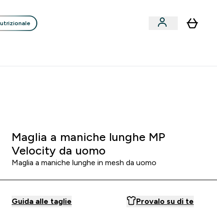
utrizionale
Clienti
Liquidazione
Consigli degli Esperti
nack submenu
i submenu
Enter Consigli de
⌄
p
15€ per ogni Nuovo Amico
0 0
:
0 6
:
4 4
:
1 7
A
Giorni
Ore
Minuti
Secondi
Maglia a maniche lunghe MP
Velocity da uomo
Maglia a maniche lunghe in mesh da uomo
Guida alle taglie
Provalo su di te