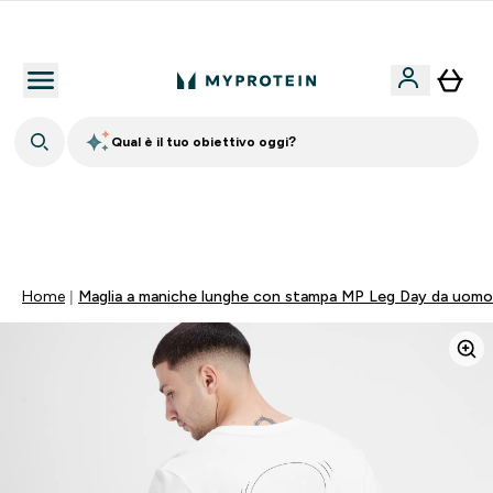
Nuovo Cliente? 15% Extra
Qual è il tuo obiettivo oggi?
🚚 SPEDIZIONE A 1€ QUANDO SPENDI 40€ | SCADE TRA
0 0
:
0 4
:
3 6
:
0 4
Giorni
Ore
Minuti
Secondi
Home
Maglia a maniche lunghe con stampa MP Leg Day da uomo