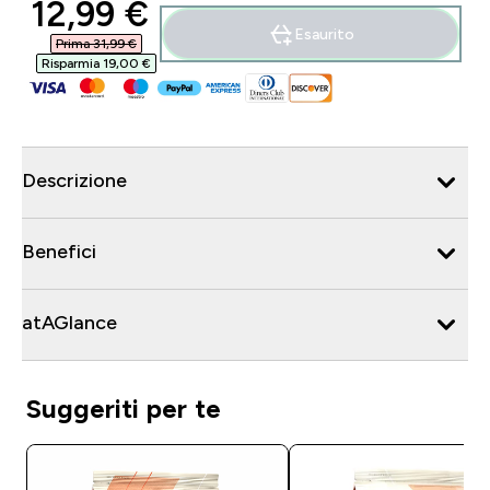
discounted price
12,99 €‎
Esaurito
Prima 31,99 €‎
Risparmia 19,00 €‎
Descrizione
Benefici
atAGlance
Suggeriti per te