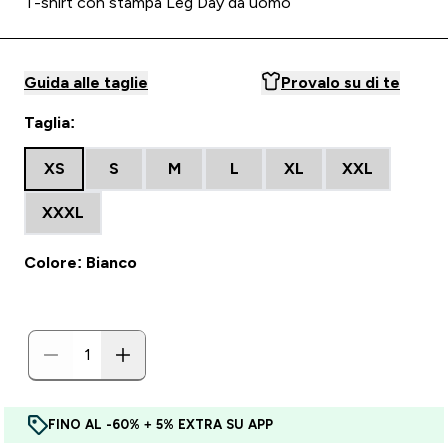
T-shirt con stampa Leg Day da uomo
Guida alle taglie
Provalo su di te
Taglia:
XS
S
M
L
XL
XXL
XXXL
Colore: Bianco
FINO AL -60% + 5% EXTRA SU APP