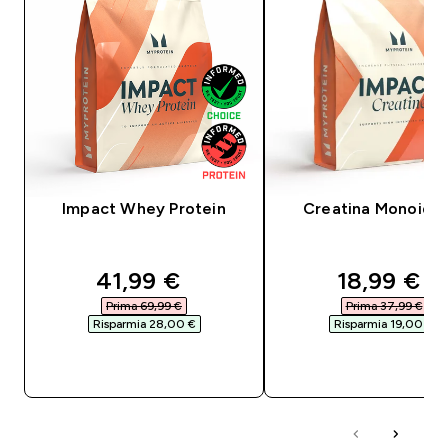
Impact Whey Protein
Creatina Monoidra
discounted price
discounte
41,99 €‎
18,99 €‎
Prima 69,99 €‎
Prima 37,99 €‎
Risparmia 28,00 €‎
Risparmia 19,00 €‎
ACQUISTO RAPIDO
ACQUISTO RAPI