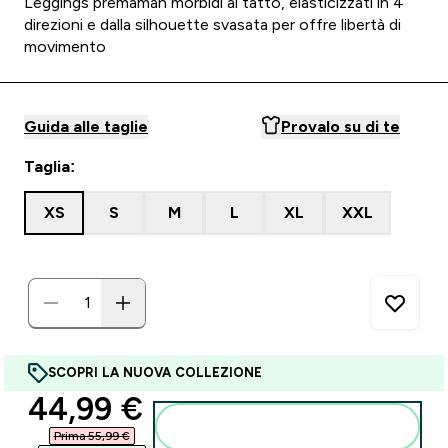
Leggings premaman morbidi al tatto, elasticizzati in 4
direzioni e dalla silhouette svasata per offre libertà di
movimento
Guida alle taglie
Provalo su di te
Taglia:
XS
S
M
L
XL
XXL
SCOPRI LA NUOVA COLLEZIONE
discounted price
44,99 €‎
Aggiungi al carrello
Prima 55,99 €‎