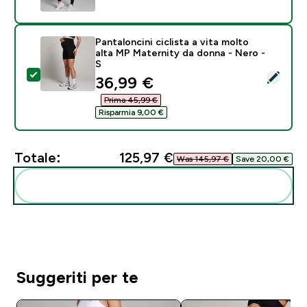
Pantaloncini ciclista a vita molto
alta MP Maternity da donna - Nero -
S
Seleziona questo prodotto - Pantaloncini ciclista a vi
discounted price
36,99 €‎
Prima 45,99 €‎
Risparmia 9,00 €‎
Totale:
125,97 €‎
Was 145,97 €‎
Save 20,00 €‎
Aggiungi alla tua routine
Suggeriti per te