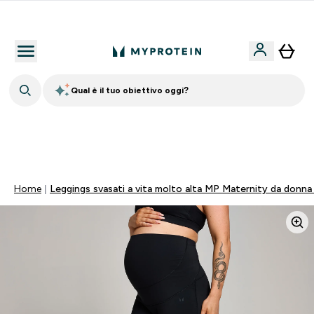
Nuovo Cliente? 15% Extra
Qual è il tuo obiettivo oggi?
🚚 SPEDIZIONE A 1€ QUANDO SPENDI 40€ | SCADE TRA
0 0
:
0 3
:
5 1
:
1 2
Giorni
Ore
Minuti
Secondi
Home
Leggings svasati a vita molto alta MP Maternity da donna