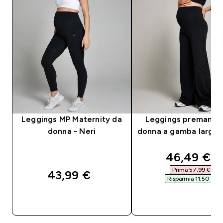
Leggings MP Maternity da
Leggings premama
donna - Neri
donna a gamba larga 
discounted
46,49 €‎
Prima 57,99 €‎
43,99 €‎
Risparmia 11,50 €‎
ACQUISTO RAPIDO
ACQUISTO RAPI