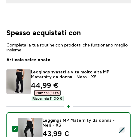
Spesso acquistati con
Completa la tua routine con prodotti che funzionano meglio
insieme
Articolo selezionato
Leggings svasati a vita molto alta MP
Maternity da donna - Nero - XS
discounted price
44,99 €‎
Prima 55,99 €‎
Risparmia 11,00 €‎
Leggings MP Maternity da donna -
Neri - XS
Seleziona questo prodotto - Leggings MP Maternity d
43,99 €‎