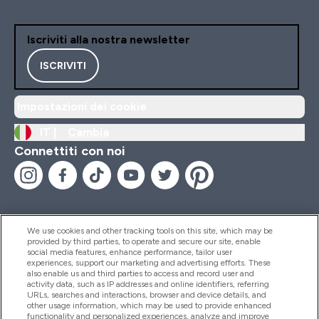
Iscriviti alla nostra newsletter
ISCRIVITI
Impostazioni dei cookie
IT |
Cambia
Connettiti con noi
We use cookies and other tracking tools on this site, which may be
provided by third parties, to operate and secure our site, enable
Aiuto & Informazioni
social media features, enhance performance, tailor user
experiences, support our marketing and advertising efforts. These
also enable us and third parties to access and record user and
activity data, such as IP addresses and online identifiers, referring
Prodotti
URLs, searches and interactions, browser and device details, and
other usage information, which may be used to provide enhanced
functionality and personalized experiences, analyze and improve