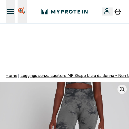
Nuovo Cliente? 15% Extra
15% EXTRA SULLA NUOVA COLLEZIONE DI
ABBIGLIAMENTO | SCADE TRA
0 0
:
1 6
:
4 1
:
0 0
Giorni
Ore
Minuti
Secondi
Home
Leggings senza cuciture MP Shape Ultra da donna - Neri t