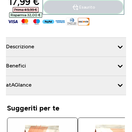
discounted price
17,99 €‎
Esaurito
Prima 49,99 €‎
Risparmia 32,00 €‎
Descrizione
Benefici
atAGlance
Suggeriti per te