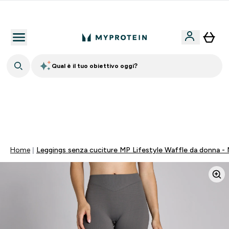
Nuovo Cliente? 15% Extra
Qual è il tuo obiettivo oggi?
💥 50% DI SCONTO SU CREATINA & SELEZIONATI + 5%
EXTRA SU APP | SCADE TRA
0 0
:
1 6
:
4 7
:
1 5
Giorni
Ore
Minuti
Secondi
Home
Leggings senza cuciture MP Lifestyle Waffle da donna -