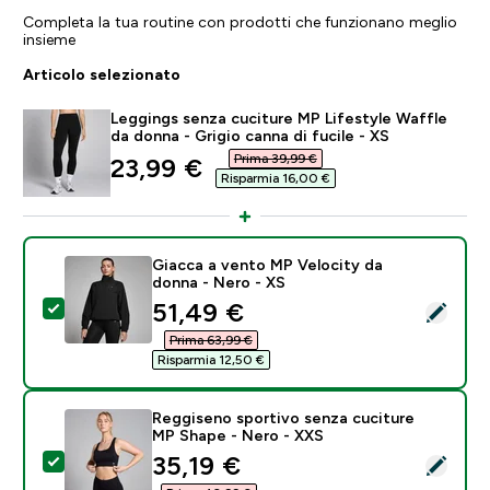
Completa la tua routine con prodotti che funzionano meglio
insieme
Articolo selezionato
Leggings senza cuciture MP Lifestyle Waffle
da donna - Grigio canna di fucile - XS
Prima 39,99 €‎
discounted price
23,99 €‎
Risparmia 16,00 €‎
Giacca a vento MP Velocity da
donna - Nero - XS
discounted price
51,49 €‎
Seleziona questo prodotto - Giacca a vento MP Veloc
Prima 63,99 €‎
Risparmia 12,50 €‎
Reggiseno sportivo senza cuciture
MP Shape - Nero - XXS
discounted price
35,19 €‎
Seleziona questo prodotto - Reggiseno sportivo senz