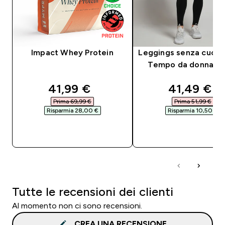
Impact Whey Protein
Leggings senza cucit
Tempo da donna - N
discounted price
discounte
41,99 €‎
41,49 €‎
Prima 69,99 €‎
Prima 51,99 €‎
Risparmia 28,00 €‎
Risparmia 10,50 €‎
ACQUISTO RAPIDO
ACQUISTO RAPI
Tutte le recensioni dei clienti
Al momento non ci sono recensioni.
CREA UNA RECENSIONE