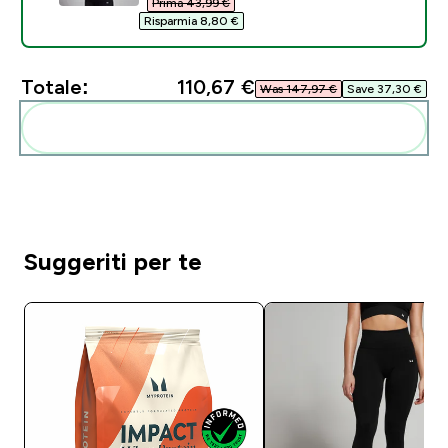
Prima 43,99 €‎
Risparmia 8,80 €‎
Totale:
110,67 €‎
Was 147,97 €‎
Save 37,30 €‎
Aggiungi alla tua routine
Suggeriti per te