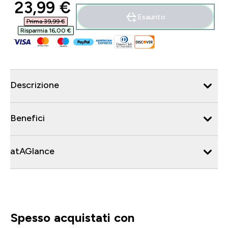
discounted price
23,99 €‎
Esaurito
Prima 39,99 €‎
Risparmia 16,00 €‎
Descrizione
Benefici
atAGlance
Spesso acquistati con