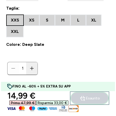
Taglia:
XXS
XS
S
M
L
XL
XXL
Colore: Deep Slate
FINO AL -60% + 5% EXTRA SU APP
discounted price
14,99 €‎
Esaurito
Prima 47,99 €‎
Risparmia 33,00 €‎