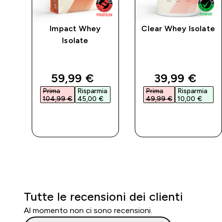
Impact Whey
Clear Whey Isolate
Isolate
d price
discounted price
discounted 
59,99 €‎
39,99 €‎
a
Prima
Risparmia
Prima
Risparmia
104,99 €‎
45,00 €‎
49,99 €‎
10,00 €‎
ACQUISTO
ACQUISTO
RAPIDO
RAPIDO
Tutte le recensioni dei clienti
Al momento non ci sono recensioni.