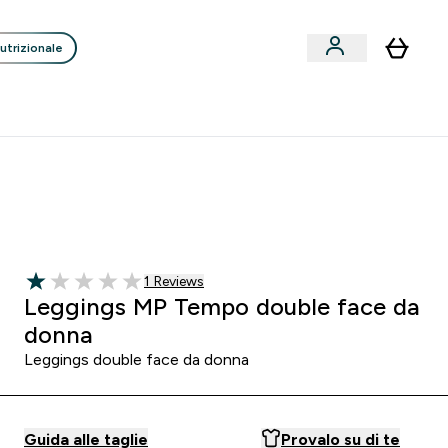
utrizionale
Clienti
Liquidazione
Consigli degli Esperti
nack submenu
i submenu
Enter Consigli de
⌄
p
15€ per ogni Nuovo Amico
:
1 1
:
3 2
:
0 2
Ore
Minuti
Secondi
1 customer reviews
1 Reviews
1 out of 5 stars
Leggings MP Tempo double face da
donna
Leggings double face da donna
Guida alle taglie
Provalo su di te