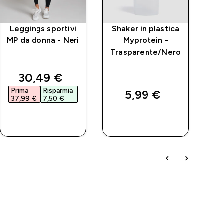
Leggings sportivi
Shaker in plastica
MP da donna - Neri
Myprotein -
Trasparente/Nero
price
discounted price
30,49 €‎
Prima
Risparmia
P
5,99 €‎
37,99 €‎
7,50 €‎
1
ACQUISTO
ACQUISTO
RAPIDO
RAPIDO