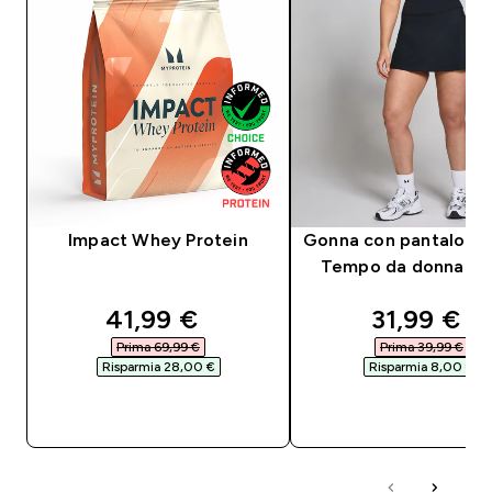
Impact Whey Protein
Gonna con pantalonc
Tempo da donna - 
discounted price
discounte
41,99 €‎
31,99 €‎
Prima 69,99 €‎
Prima 39,99 €‎
Risparmia 28,00 €‎
Risparmia 8,00 €‎
ACQUISTO RAPIDO
ACQUISTO RAPI