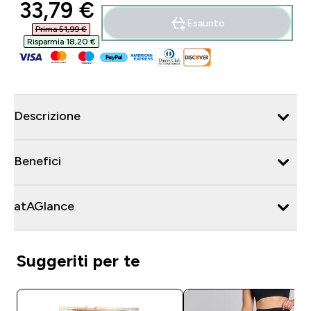
discounted price
33,79 €‎
Esaurito
Prima 51,99 €‎
Risparmia 18,20 €‎
Descrizione
Benefici
atAGlance
Suggeriti per te