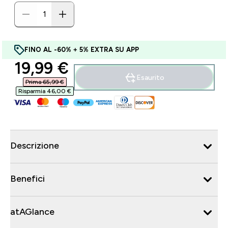
FINO AL -60% + 5% EXTRA SU APP
discounted price
19,99 €‎
Esaurito
Prima 65,99 €‎
Risparmia 46,00 €‎
Descrizione
Benefici
atAGlance