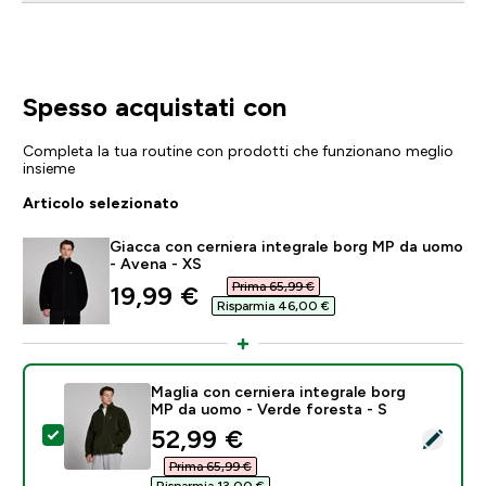
Spesso acquistati con
Completa la tua routine con prodotti che funzionano meglio
insieme
Articolo selezionato
Giacca con cerniera integrale borg MP da uomo
- Avena - XS
Prima 65,99 €‎
discounted price
19,99 €‎
Risparmia 46,00 €‎
Maglia con cerniera integrale borg
MP da uomo - Verde foresta - S
discounted price
52,99 €‎
Seleziona questo prodotto - Maglia con cerniera inte
Prima 65,99 €‎
Risparmia 13,00 €‎