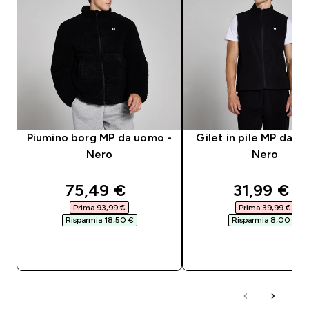
Piumino borg MP da uomo -
Gilet in pile MP da u
Nero
Nero
discounted price
discounte
75,49 €‎
31,99 €‎
Prima 93,99 €‎
Prima 39,99 €‎
Risparmia 18,50 €‎
Risparmia 8,00 €‎
ACQUISTO RAPIDO
ACQUISTO RAPI