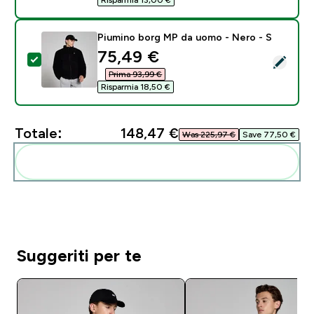
Piumino borg MP da uomo - Nero - S
discounted price
75,49 €‎
Seleziona questo prodotto - Piumino borg MP da uom
Prima 93,99 €‎
Risparmia 18,50 €‎
Totale:
148,47 €‎
Was 225,97 €‎
Save 77,50 €‎
Aggiungi alla tua routine
Suggeriti per te