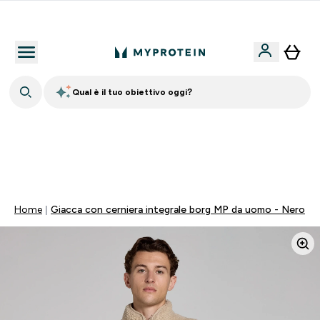
Nuovo Cliente? 15% Extra
Qual è il tuo obiettivo oggi?
15% EXTRA SULLA NUOVA COLLEZIONE DI
ABBIGLIAMENTO | SCADE TRA
0 0
:
2 0
:
4 0
:
4 7
Giorni
Ore
Minuti
Secondi
Home
Giacca con cerniera integrale borg MP da uomo - Nero