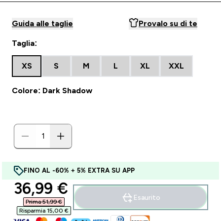
Guida alle taglie
Provalo su di te
Taglia:
XS
S
M
L
XL
XXL
Colore: Dark Shadow
FINO AL -60% + 5% EXTRA SU APP
discounted price
36,99 €‎
Esaurito
Prima 51,99 €‎
Risparmia 15,00 €‎