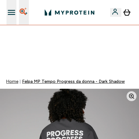
Nuovo Cliente? 15% Extra
15% EXTRA SULLA NUOVA COLLEZIONE DI
ABBIGLIAMENTO | SCADE TRA
0 0
:
1 3
:
4 7
:
1 2
Giorni
Ore
Minuti
Secondi
Home
Felpa MP Tempo Progress da donna - Dark Shadow