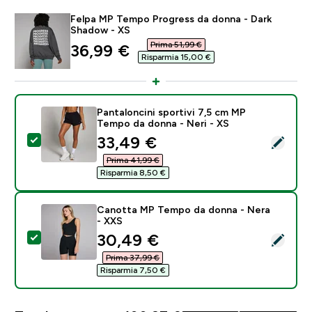
Felpa MP Tempo Progress da donna - Dark
Shadow - XS
Prima 51,99 €‎
discounted price
36,99 €‎
Risparmia 15,00 €‎
Pantaloncini sportivi 7,5 cm MP
Tempo da donna - Neri - XS
discounted price
33,49 €‎
Seleziona questo prodotto - Pantaloncini sportivi 7,
Prima 41,99 €‎
Risparmia 8,50 €‎
Canotta MP Tempo da donna - Nera
- XXS
discounted price
30,49 €‎
Seleziona questo prodotto - Canotta MP Tempo da d
Prima 37,99 €‎
Risparmia 7,50 €‎