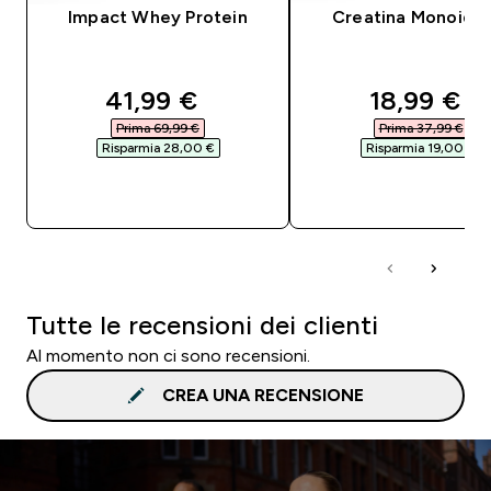
Impact Whey Protein
Creatina Monoidra
discounted price
discounte
41,99 €‎
18,99 €‎
Prima 69,99 €‎
Prima 37,99 €‎
Risparmia 28,00 €‎
Risparmia 19,00 €‎
ACQUISTO RAPIDO
ACQUISTO RAPI
Tutte le recensioni dei clienti
Al momento non ci sono recensioni.
CREA UNA RECENSIONE