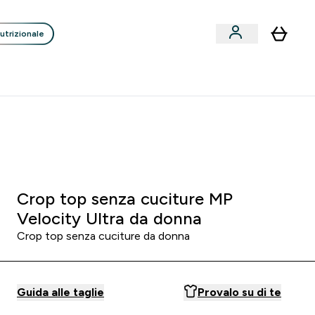
utrizionale
Clienti
Liquidazione
Consigli degli Esperti
nack submenu
i submenu
Enter Consigli de
⌄
p
15€ per ogni Nuovo Amico
:
2 3
:
0 4
:
5 7
Ore
Minuti
Secondi
Crop top senza cuciture MP
Velocity Ultra da donna
Crop top senza cuciture da donna
Guida alle taglie
Provalo su di te