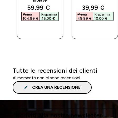
Isolate
d price
discounted price
discounted 
59,99 €‎
39,99 €‎
a
Prima
Risparmia
Prima
Risparmia
104,99 €‎
45,00 €‎
49,99 €‎
10,00 €‎
ACQUISTO
ACQUISTO
RAPIDO
RAPIDO
Tutte le recensioni dei clienti
Al momento non ci sono recensioni.
CREA UNA RECENSIONE
Iscriviti alla nostra newsletter