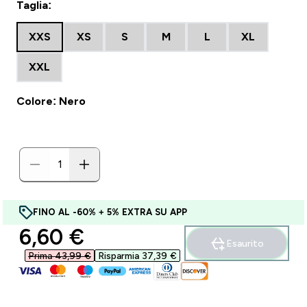
Taglia:
XXS
XS
S
M
L
XL
XXL
Colore: Nero
FINO AL -60% + 5% EXTRA SU APP
discounted price
6,60 €‎
Esaurito
Prima 43,99 €‎
Risparmia 37,39 €‎