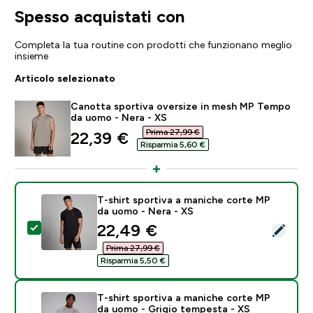
Spesso acquistati con
Completa la tua routine con prodotti che funzionano meglio
insieme
Articolo selezionato
Canotta sportiva oversize in mesh MP Tempo
da uomo - Nera - XS
Prima 27,99 €‎
discounted price
22,39 €‎
Risparmia 5,60 €‎
T-shirt sportiva a maniche corte MP
da uomo - Nera - XS
discounted price
22,49 €‎
Seleziona questo prodotto - T-shirt sportiva a manic
Prima 27,99 €‎
Risparmia 5,50 €‎
T-shirt sportiva a maniche corte MP
da uomo - Grigio tempesta - XS