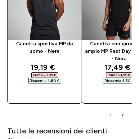
Canotta sportiva MP da
Canotta con giroma
uomo - Nera
ampio MP Rest Day d
- Nera
discounted price
discounte
19,19 €‎
17,49 €‎
Prima 23,99 €‎
Prima 21,99 €‎
Risparmia 4,80 €‎
Risparmia 4,50 €‎
ACQUISTO RAPIDO
ACQUISTO RAPI
Tutte le recensioni dei clienti