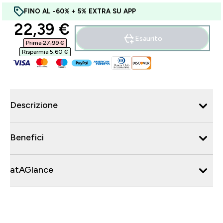
FINO AL -60% + 5% EXTRA SU APP
discounted price
22,39 €‎
Esaurito
Prima 27,99 €‎
Risparmia 5,60 €‎
Descrizione
Benefici
atAGlance