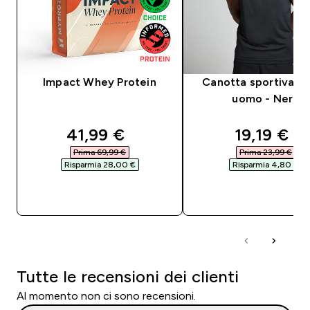
Impact Whey Protein
Canotta sportiva M
uomo - Nera
discounted price
discounte
41,99 €‎
19,19 €‎
Prima 69,99 €‎
Prima 23,99 €‎
Risparmia 28,00 €‎
Risparmia 4,80 €‎
ACQUISTO RAPIDO
ACQUISTO RAPI
Tutte le recensioni dei clienti
Al momento non ci sono recensioni.