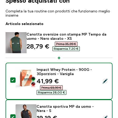
Spesso acquistati con
Completa la tua routine con prodotti che funzionano meglio
insieme
Articolo selezionato
Canotta oversize con stampa MP Tempo da
uomo - Nero slavato - XS
Prima 35,99 €‎
discounted price
28,79 €‎
Risparmia 7,20 €‎
Impact Whey Protein - 900G -
30porzioni - Vaniglia
discounted price
41,99 €‎
Seleziona questo prodotto - Impact Whey Protein - 90
Prima 69,99 €‎
Risparmia 28,00 €‎
Canotta sportiva MP da uomo -
Nera - S
discounted price
19,19 €‎
Seleziona questo prodotto - Canotta sportiva MP da 